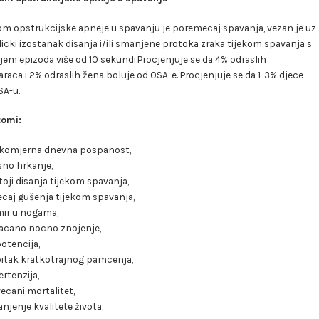
om opstrukcijske apneje u spavanju je poremecaj spavanja, vezan je uz
icki izostanak disanja i/ili smanjene protoka zraka tijekom spavanja s
jem epizoda više od 10 sekundi.Procjenjuje se da 4% odraslih
aca i 2% odraslih žena boluje od OSA-e. Procjenjuje se da 1-3% djece
SA-u.
omi:
komjerna dnevna pospanost,
sno hrkanje,
toji disanja tijekom spavanja,
ecaj gušenja tijekom spavanja,
ir u nogama,
acano nocno znojenje,
otencija,
itak kratkotrajnog pamcenja,
ertenzija,
ecani mortalitet,
njenje kvalitete života.