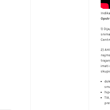
Indika
Opstr
1) Di
snima
Centr
2) AH
najman
traja
imati 
skupi
dok
sma
hip
TIA
pre