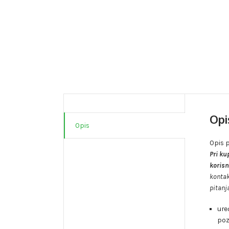
Opi
Opis
Opis 
Pri ku
korisn
kontak
pitanja
ure
poz