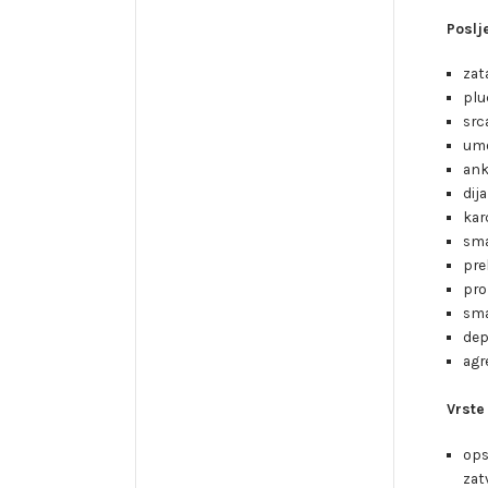
Poslj
zat
plu
src
umo
ank
dij
kar
sma
pre
pro
sma
dep
agre
Vrste
ops
zat