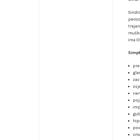
Sindr
period
trajan
muškar
ima O
Simpt
pre
gla
zas
osj
nem
poj
imp
gub
hip
pov
sma