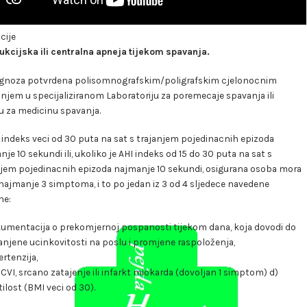
cije
ukcijska ili centralna apneja tijekom spavanja.
jagnoza potvrdena polisomnografskim/poligrafskim cjelonocnim
njem u specijaliziranom Laboratoriju za poremecaje spavanja ili
u za medicinu spavanja.
I indeks veci od 30 puta na sat s trajanjem pojedinacnih epizoda
je 10 sekundi ili, ukoliko je AHI indeks od 15 do 30 puta na sat s
njem pojedinacnih epizoda najmanje 10 sekundi, osigurana osoba mora
najmanje 3 simptoma, i to po jedan iz 3 od 4 sljedece navedene
ne:
umentacija o prekomjernoj pospanosti tijekom dana, koja dovodi do
njene ucinkovitosti na poslu i promjene raspoloženja,
ertenzija,
, CVI, srcano zatajenje ili infarkt miokarda (dovoljan 1 simptom) d)
tilost (BMI veci od 30).