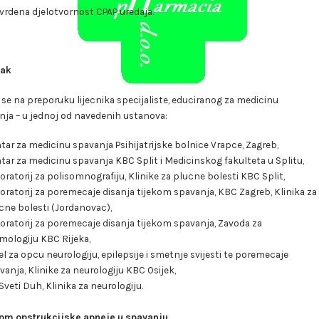
tvrdena djelotvornost CPAP uredaja.
tak
 se na preporuku lijecnika specijaliste, educiranog za medicinu
nja – u jednoj od navedenih ustanova:
tar za medicinu spavanja Psihijatrijske bolnice Vrapce, Zagreb,
tar za medicinu spavanja KBC Split i Medicinskog fakulteta u Splitu,
oratorij za polisomnografiju, Klinike za plucne bolesti KBC Split,
oratorij za poremecaje disanja tijekom spavanja, KBC Zagreb, Klinika za
cne bolesti (Jordanovac),
oratorij za poremecaje disanja tijekom spavanja, Zavoda za
mologiju KBC Rijeka,
el za opcu neurologiju, epilepsije i smetnje svijesti te poremecaje
vanja, Klinike za neurologiju KBC Osijek,
Sveti Duh, Klinika za neurologiju.
om opstrukcijske apneje u spavanju