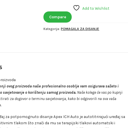
disanje
Add to Wishlist
Apex
ICH
Compare
Auto
Kategorija:
POMAGALA ZA DISANJE
/CPAP
količina
s
proizvoda
pnji ovog proizvoda naše profesionalno osoblje vam osigurava sažeto i
o savjetovanje o korištenju samog proizvoda.
Naše kolege će vas po kupnji
tirati za dogovor o terminu savjetovanja, kako bi odgovorili na sva vaša
.
đaj za potpomognuto disanje Apex ICH Auto je autotitrirajući uređaj sa
itivnim tlakom što znači da mu se terapijski tlakovi automatski i