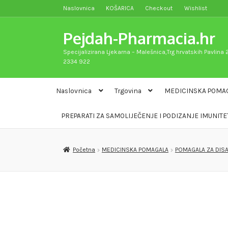
Naslovnica
KOŠARICA
Checkout
Wishlist
Preskoči
Skoči
na
do
Pejdah-Pharmacia.hr
navigaciju
sadržaja
Specijalizirana Ljekarna – Malešnica,Trg hrvatskih Pavlina 2
2334 922
Naslovnica
Trgovina
MEDICINSKA POMA
PREPARATI ZA SAMOLIJEČENJE I PODIZANJE IMUNITE
Početna
MEDICINSKA POMAGALA
POMAGALA ZA DIS