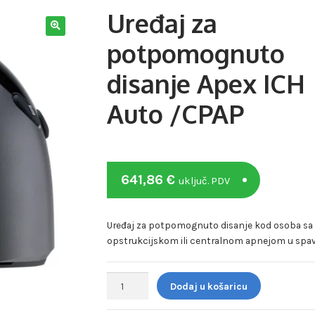
Uređaj za
potpomognuto
disanje Apex ICH
Auto /CPAP
641,86
€
uključ. PDV
Uređaj za potpomognuto disanje kod osoba sa
opstrukcijskom ili centralnom apnejom u spa
Uređaj
Dodaj u košaricu
za
potpomognuto