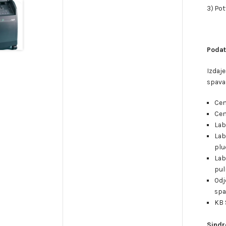
3) Po
Poda
Izdaje
spava
Cen
Cen
Lab
Lab
plu
Lab
pul
Odj
spa
KB 
Sindr