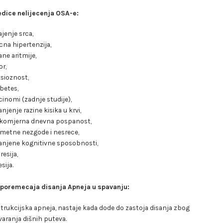
edice nelijecenja OSA-e:
ajenje srca,
cna hipertenzija,
ane aritmije,
r,
sioznost,
abetes,
cinomi (zadnje studije),
njenje razine kisika u krvi,
komjerna dnevna pospanost,
metne nezgode i nesrece,
njene kognitivne sposobnosti,
resija,
sija.
 poremecaja disanja Apneja u spavanju:
trukcijska apneja, nastaje kada dode do zastoja disanja zbog
varanja dišnih puteva.