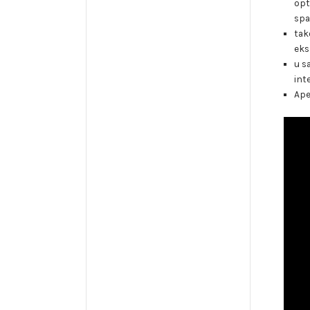
opt
spa
tak
eks
u s
int
Ape