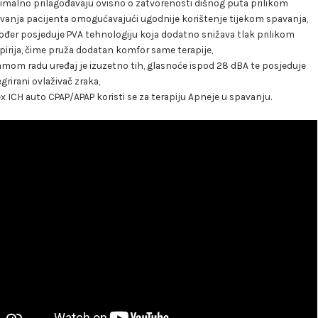
imalno prilagođavaju ovisno o zatvorenosti dišnog puta prilikom
vanja pacijenta omogućavajući ugodnije korištenje tijekom spavanja,
ođer posjeduje PVA tehnologiju koja dodatno snižava tlak prilikom
pirija, čime pruža dodatan komfor same terapije,
amom radu uređaj je izuzetno tih, glasnoće ispod 28 dBA te posjeduje
egrirani ovlaživač zraka,
x ICH auto CPAP/APAP koristi se za terapiju Apneje u spavanju.