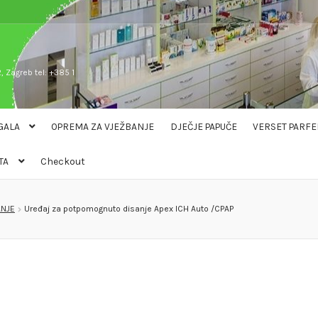
, Zagreb tel: +385 1
GALA
OPREMA ZA VJEŽBANJE
DJEČJE PAPUČE
VERSET PARFE
TA
Checkout
ANJE
Uređaj za potpomognuto disanje Apex ICH Auto /CPAP