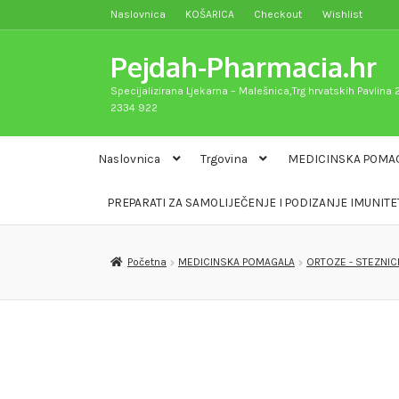
Naslovnica
KOŠARICA
Checkout
Wishlist
Preskoči
Skoči
na
do
Pejdah-Pharmacia.hr
navigaciju
sadržaja
Specijalizirana Ljekarna – Malešnica,Trg hrvatskih Pavlina 2
2334 922
Naslovnica
Trgovina
MEDICINSKA POMA
PREPARATI ZA SAMOLIJEČENJE I PODIZANJE IMUNITE
Početna
MEDICINSKA POMAGALA
ORTOZE - STEZNIC