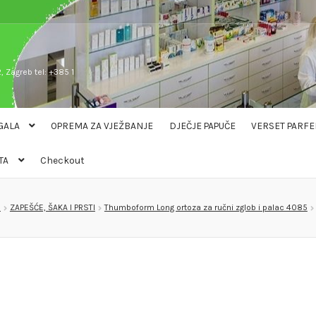
, Zagreb tel: +385 1
GALA
OPREMA ZA VJEŽBANJE
DJEČJE PAPUČE
VERSET PARFE
TA
Checkout
I
ZAPEŠĆE, ŠAKA I PRSTI
Thumboform Long ortoza za ručni zglob i palac 4085