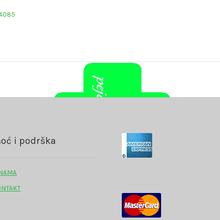
 4085
oć i podrška
 NAMA
ONTAKT