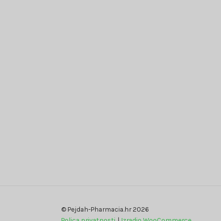
© Pejdah-Pharmacia.hr 2026
Polica privatnosti
Izradio WooCommerce
.