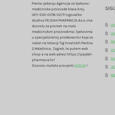
Prema rješenju Agencije za lijekove i
SIG
medicinske proizvode klasa broj:
UP/I-530-01/18-02/11 trgovačko
društvo PEJDAH PHARMACIA d.o.o. ima
UV
dozvolu za promet na malo
medicinskim proizvodima i lijekovima
UV
u specijaliziranoj prodavaonici koja se
MO
nalazi na lokaciji Trg hrvatskih Pavlina
2,Malešnica , Zagreb, te putem web
DO
shop-a na web adresi https://pejdah-
RJ
pharmacia.hr/
Dozvolu možete provjeriti
OVDIJE
!
JE
RE