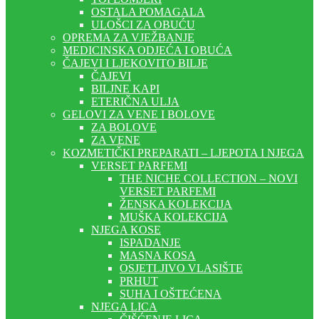
OSTALA POMAGALA
ULOŠCI ZA OBUĆU
OPREMA ZA VJEŽBANJE
MEDICINSKA ODJEĆA I OBUĆA
ČAJEVI I LJEKOVITO BILJE
ČAJEVI
BILJNE KAPI
ETERIČNA ULJA
GELOVI ZA VENE I BOLOVE
ZA BOLOVE
ZA VENE
KOZMETIČKI PREPARATI – LJEPOTA I NJEGA
VERSET PARFEMI
THE NICHE COLLECTION – NOVI
VERSET PARFEMI
ŽENSKA KOLEKCIJA
MUŠKA KOLEKCIJA
NJEGA KOSE
ISPADANJE
MASNA KOSA
OSJETLJIVO VLASIŠTE
PRHUT
SUHA I OŠTEĆENA
NJEGA LICA