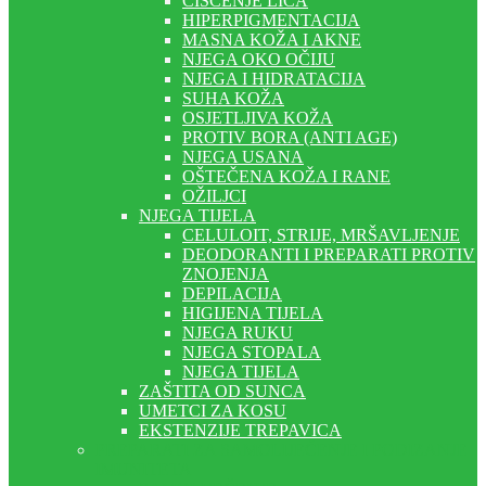
ČIŠĆENJE LICA
HIPERPIGMENTACIJA
MASNA KOŽA I AKNE
NJEGA OKO OČIJU
NJEGA I HIDRATACIJA
SUHA KOŽA
OSJETLJIVA KOŽA
PROTIV BORA (ANTI AGE)
NJEGA USANA
OŠTEČENA KOŽA I RANE
OŽILJCI
NJEGA TIJELA
CELULOIT, STRIJE, MRŠAVLJENJE
DEODORANTI I PREPARATI PROTIV
ZNOJENJA
DEPILACIJA
HIGIJENA TIJELA
NJEGA RUKU
NJEGA STOPALA
NJEGA TIJELA
ZAŠTITA OD SUNCA
UMETCI ZA KOSU
EKSTENZIJE TREPAVICA
PREPARATI ZA SAMOLIJEČENJE I PODIZANJE
IMUNITETA