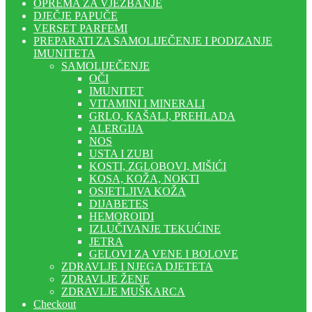
OPREMA ZA VJEŽBANJE
DJEČJE PAPUČE
VERSET PARFEMI
PREPARATI ZA SAMOLIJEČENJE I PODIZANJE
IMUNITETA
SAMOLIJEČENJE
OČI
IMUNITET
VITAMINI I MINERALI
GRLO, KAŠALJ, PREHLADA
ALERGIJA
NOS
USTA I ZUBI
KOSTI, ZGLOBOVI, MIŠIĆI
KOSA, KOŽA, NOKTI
OSJETLJIVA KOŽA
DIJABETES
HEMOROIDI
IZLUČIVANJE TEKUĆINE
JETRA
GELOVI ZA VENE I BOLOVE
ZDRAVLJE I NJEGA DJETETA
ZDRAVLJE ŽENE
ZDRAVLJE MUŠKARCA
Checkout