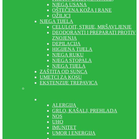
NJEGA USANA
OŠTEČENA KOŽA I RANE
OŽILJCI
NJEGA TIJELA
CELULOIT, STRIJE, MRŠAVLJENJE
DEODORANTI I PREPARATI PROTIV
ZNOJENJA
DEPILACIJA
HIGIJENA TIJELA
NJEGA RUKU
NJEGA STOPALA
NJEGA TIJELA
ZAŠTITA OD SUNCA
UMETCI ZA KOSU
EKSTENZIJE TREPAVICA
PREPARATI ZA SAMOLIJEČENJE I PODIZANJE
IMUNITETA
SAMOLIJEČENJE
ALERGIJA
GRLO, KAŠALJ, PREHLADA
NOS
UHO
IMUNITET
UMOR I ENERGIJA
STRES I NESANICA