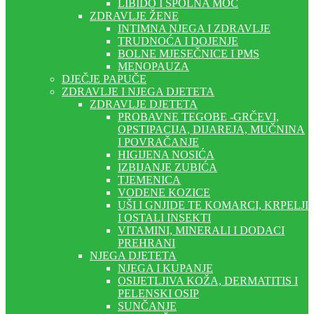
LIBIDO I SPOLNA MOĆ
ZDRAVLJE ŽENE
INTIMNA NJEGA I ZDRAVLJE
TRUDNOĆA I DOJENJE
BOLNE MJESEČNICE I PMS
MENOPAUZA
DJEČJE PAPUČE
ZDRAVLJE I NJEGA DJETETA
ZDRAVLJE DJETETA
PROBAVNE TEGOBE -GRČEVI,
OPSTIPACIJA, DIJAREJA, MUČNINA
I POVRAČANJE
HIGIJENA NOSIĆA
IZBIJANJE ZUBIĆA
TJEMENICA
VODENE KOZICE
UŠI I GNJIDE TE KOMARCI, KRPELJI
I OSTALI INSEKTI
VITAMINI, MINERALI I DODACI
PREHRANI
NJEGA DJETETA
NJEGA I KUPANJE
OSIJETLJIVA KOŽA, DERMATITIS I
PELENSKI OSIP
SUNČANJE