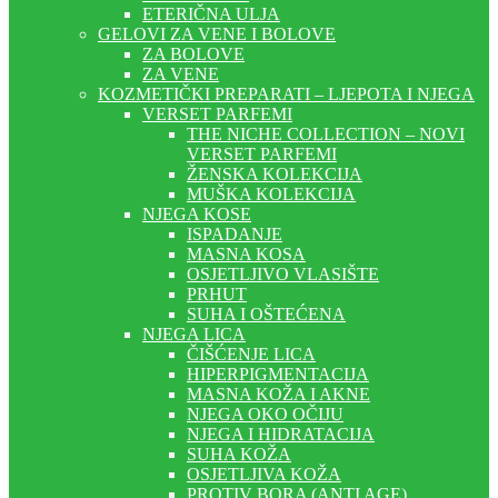
ETERIČNA ULJA
GELOVI ZA VENE I BOLOVE
ZA BOLOVE
ZA VENE
KOZMETIČKI PREPARATI – LJEPOTA I NJEGA
VERSET PARFEMI
THE NICHE COLLECTION – NOVI
VERSET PARFEMI
ŽENSKA KOLEKCIJA
MUŠKA KOLEKCIJA
NJEGA KOSE
ISPADANJE
MASNA KOSA
OSJETLJIVO VLASIŠTE
PRHUT
SUHA I OŠTEĆENA
NJEGA LICA
ČIŠĆENJE LICA
HIPERPIGMENTACIJA
MASNA KOŽA I AKNE
NJEGA OKO OČIJU
NJEGA I HIDRATACIJA
SUHA KOŽA
OSJETLJIVA KOŽA
PROTIV BORA (ANTI AGE)