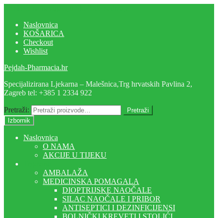
Preskoči na navigaciju
Skoči do sadržaja
Naslovnica
KOŠARICA
Checkout
Wishlist
Pejdah-Pharmacia.hr
Specijalizirana Ljekarna – Malešnica,Trg hrvatskih Pavlina 2,
Zagreb tel: +385 1 2334 922
Pretraži:
Pretraži
Izbornik
Naslovnica
O NAMA
AKCIJE U TIJEKU
Trgovina
AMBALAŽA
MEDICINSKA POMAGALA
DIOPTRIJSKE NAOČALE
SILAC NAOČALE I PRIBOR
ANTISEPTICI I DEZINFICIJENSI
BOLNIČKI KREVETI I STOLIĆI