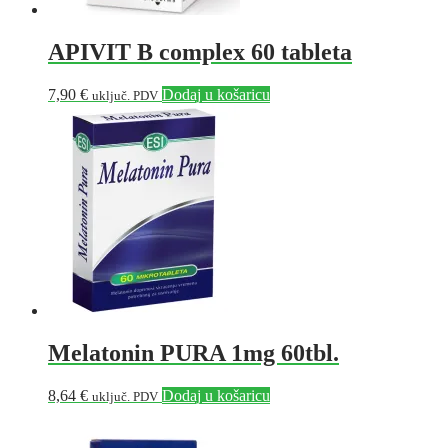
APIVIT B complex 60 tableta
7,90
€
Dodaj u košaricu
uključ. PDV
Melatonin PURA 1mg 60tbl.
8,64
€
Dodaj u košaricu
uključ. PDV