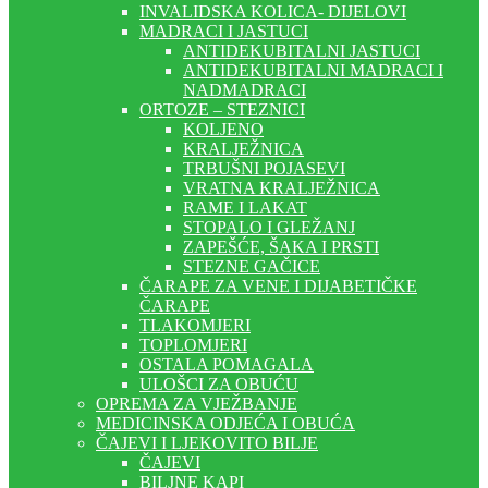
INVALIDSKA KOLICA- DIJELOVI
MADRACI I JASTUCI
ANTIDEKUBITALNI JASTUCI
ANTIDEKUBITALNI MADRACI I
NADMADRACI
ORTOZE – STEZNICI
KOLJENO
KRALJEŽNICA
TRBUŠNI POJASEVI
VRATNA KRALJEŽNICA
RAME I LAKAT
STOPALO I GLEŽANJ
ZAPEŠĆE, ŠAKA I PRSTI
STEZNE GAČICE
ČARAPE ZA VENE I DIJABETIČKE
ČARAPE
TLAKOMJERI
TOPLOMJERI
OSTALA POMAGALA
ULOŠCI ZA OBUĆU
OPREMA ZA VJEŽBANJE
MEDICINSKA ODJEĆA I OBUĆA
ČAJEVI I LJEKOVITO BILJE
ČAJEVI
BILJNE KAPI