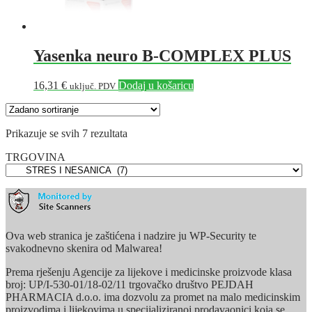
Yasenka neuro B-COMPLEX PLUS
16,31
€
Dodaj u košaricu
uključ. PDV
Prikazuje se svih 7 rezultata
TRGOVINA
Ova web stranica je zaštićena i nadzire ju WP-Security te
svakodnevno skenira od Malwarea!
Prema rješenju Agencije za lijekove i medicinske proizvode klasa
broj: UP/I-530-01/18-02/11 trgovačko društvo PEJDAH
PHARMACIA d.o.o. ima dozvolu za promet na malo medicinskim
proizvodima i lijekovima u specijaliziranoj prodavaonici koja se