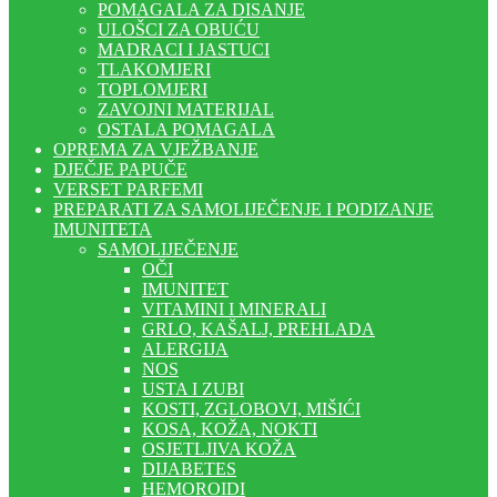
POMAGALA ZA DISANJE
ULOŠCI ZA OBUĆU
MADRACI I JASTUCI
TLAKOMJERI
TOPLOMJERI
ZAVOJNI MATERIJAL
OSTALA POMAGALA
OPREMA ZA VJEŽBANJE
DJEČJE PAPUČE
VERSET PARFEMI
PREPARATI ZA SAMOLIJEČENJE I PODIZANJE
IMUNITETA
SAMOLIJEČENJE
OČI
IMUNITET
VITAMINI I MINERALI
GRLO, KAŠALJ, PREHLADA
ALERGIJA
NOS
USTA I ZUBI
KOSTI, ZGLOBOVI, MIŠIĆI
KOSA, KOŽA, NOKTI
OSJETLJIVA KOŽA
DIJABETES
HEMOROIDI