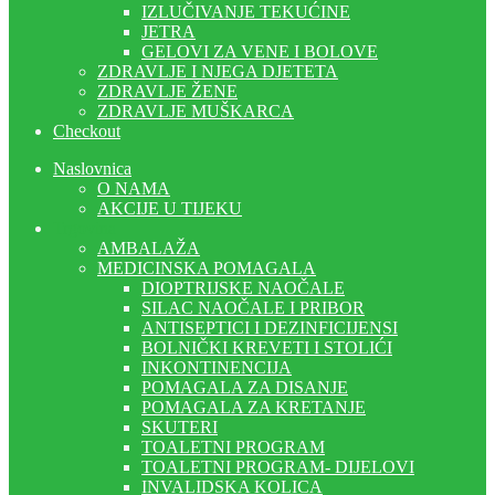
IZLUČIVANJE TEKUĆINE
JETRA
GELOVI ZA VENE I BOLOVE
ZDRAVLJE I NJEGA DJETETA
ZDRAVLJE ŽENE
ZDRAVLJE MUŠKARCA
Checkout
Naslovnica
O NAMA
AKCIJE U TIJEKU
Trgovina
AMBALAŽA
MEDICINSKA POMAGALA
DIOPTRIJSKE NAOČALE
SILAC NAOČALE I PRIBOR
ANTISEPTICI I DEZINFICIJENSI
BOLNIČKI KREVETI I STOLIĆI
INKONTINENCIJA
POMAGALA ZA DISANJE
POMAGALA ZA KRETANJE
SKUTERI
TOALETNI PROGRAM
TOALETNI PROGRAM- DIJELOVI
INVALIDSKA KOLICA