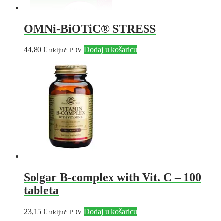
OMNi-BiOTiC® STRESS
44,80
€
Dodaj u košaricu
uključ. PDV
Solgar B-complex with Vit. C – 100
tableta
23,15
€
Dodaj u košaricu
uključ. PDV