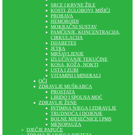
SRCE I KRVNE ŽILE
KOSTI, ZGLOBOVI, MIŠIĆI
PROBAVA
HEMOROIDI
MOKRAČNI SUSTAV
PAMČENJE, KONCENTRACIJA,
CIRKULACIJA
DIJABETES
JETRA
MRŠAVLJENJE
IZLUČIVANJE TEKUĆINE
KOSA, KOŽA, NOKTI
USTA I ZUBI
VITAMINI I MINERALI
OČI
ZDRAVLJE MUŠKARCA
PROSTATA
LIBIDO I SPOLNA MOĆ
ZDRAVLJE ŽENE
INTIMNA NJEGA I ZDRAVLJE
TRUDNOĆA I DOJENJE
BOLNE MJESEČNICE I PMS
MENOPAUZA
DJEČJE PAPUČE