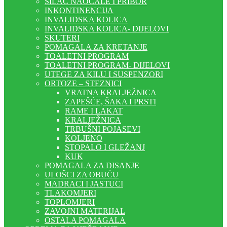
SILAC NAOČALE I PRIBOR
INKONTINENCIJA
INVALIDSKA KOLICA
INVALIDSKA KOLICA- DIJELOVI
SKUTERI
POMAGALA ZA KRETANJE
TOALETNI PROGRAM
TOALETNI PROGRAM- DIJELOVI
UTEGE ZA KILU I SUSPENZORI
ORTOZE – STEZNICI
VRATNA KRALJEŽNICA
ZAPEŠĆE, ŠAKA I PRSTI
RAME I LAKAT
KRALJEŽNICA
TRBUŠNI POJASEVI
KOLJENO
STOPALO I GLEŽANJ
KUK
POMAGALA ZA DISANJE
ULOŠCI ZA OBUĆU
MADRACI I JASTUCI
TLAKOMJERI
TOPLOMJERI
ZAVOJNI MATERIJAL
OSTALA POMAGALA