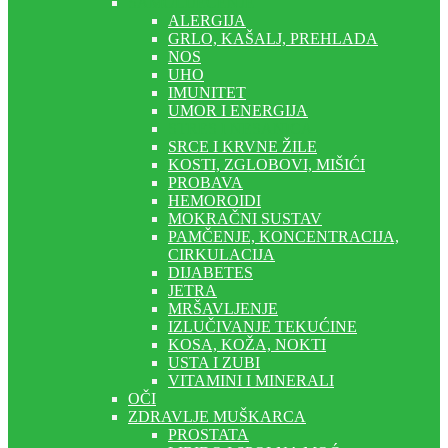
SAMOLIJEČENJE
ALERGIJA
GRLO, KAŠALJ, PREHLADA
NOS
UHO
IMUNITET
UMOR I ENERGIJA
STRES I NESANICA
SRCE I KRVNE ŽILE
KOSTI, ZGLOBOVI, MIŠIĆI
PROBAVA
HEMOROIDI
MOKRAČNI SUSTAV
PAMČENJE, KONCENTRACIJA,
CIRKULACIJA
DIJABETES
JETRA
MRŠAVLJENJE
IZLUČIVANJE TEKUĆINE
KOSA, KOŽA, NOKTI
USTA I ZUBI
VITAMINI I MINERALI
OČI
ZDRAVLJE MUŠKARCA
PROSTATA