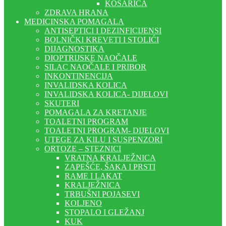
KOŠARICA
ZDRAVA HRANA
MEDICINSKA POMAGALA
ANTISEPTICI I DEZINFICIJENSI
BOLNIČKI KREVETI I STOLIĆI
DIJAGNOSTIKA
DIOPTRIJSKE NAOČALE
SILAC NAOČALE I PRIBOR
INKONTINENCIJA
INVALIDSKA KOLICA
INVALIDSKA KOLICA- DIJELOVI
SKUTERI
POMAGALA ZA KRETANJE
TOALETNI PROGRAM
TOALETNI PROGRAM- DIJELOVI
UTEGE ZA KILU I SUSPENZORI
ORTOZE – STEZNICI
VRATNA KRALJEŽNICA
ZAPEŠĆE, ŠAKA I PRSTI
RAME I LAKAT
KRALJEŽNICA
TRBUŠNI POJASEVI
KOLJENO
STOPALO I GLEŽANJ
KUK