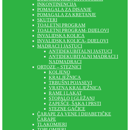
INKONTINENCIJA
POMAGALA ZA DISANJE
POMAGALA ZA KRETANJE
SKUTERI
TOALETNI PROGRAM
TOALETNI PROGRAM- DIJELOVI
INVALIDSKA KOLICA
INVALIDSKA KOLICA- DIJELOVI
MADRACI I JASTUCI
ANTIDEKUBITALNI JASTUCI
ANTIDEKUBITALNI MADRACI I
NADMADRACI
ORTOZE – STEZNICI
KOLJENO
KRALJEŽNICA
TRBUŠNI POJASEVI
VRATNA KRALJEŽNICA
RAME I LAKAT
STOPALO I GLEŽANJ
ZAPEŠĆE, ŠAKA I PRSTI
STEZNE GAČICE
ČARAPE ZA VENE I DIJABETIČKE
ČARAPE
TLAKOMJERI
TOPLOMJERI