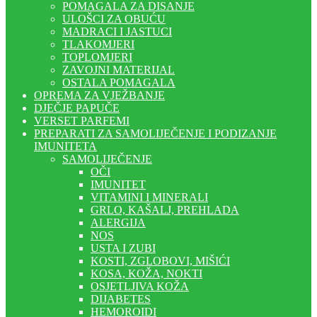
POMAGALA ZA DISANJE
ULOŠCI ZA OBUĆU
MADRACI I JASTUCI
TLAKOMJERI
TOPLOMJERI
ZAVOJNI MATERIJAL
OSTALA POMAGALA
OPREMA ZA VJEŽBANJE
DJEČJE PAPUČE
VERSET PARFEMI
PREPARATI ZA SAMOLIJEČENJE I PODIZANJE
IMUNITETA
SAMOLIJEČENJE
OČI
IMUNITET
VITAMINI I MINERALI
GRLO, KAŠALJ, PREHLADA
ALERGIJA
NOS
USTA I ZUBI
KOSTI, ZGLOBOVI, MIŠIĆI
KOSA, KOŽA, NOKTI
OSJETLJIVA KOŽA
DIJABETES
HEMOROIDI