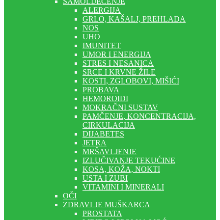
SAMOLIJEČENJE
ALERGIJA
GRLO, KAŠALJ, PREHLADA
NOS
UHO
IMUNITET
UMOR I ENERGIJA
STRES I NESANICA
SRCE I KRVNE ŽILE
KOSTI, ZGLOBOVI, MIŠIĆI
PROBAVA
HEMOROIDI
MOKRAČNI SUSTAV
PAMČENJE, KONCENTRACIJA,
CIRKULACIJA
DIJABETES
JETRA
MRŠAVLJENJE
IZLUČIVANJE TEKUĆINE
KOSA, KOŽA, NOKTI
USTA I ZUBI
VITAMINI I MINERALI
OČI
ZDRAVLJE MUŠKARCA
PROSTATA