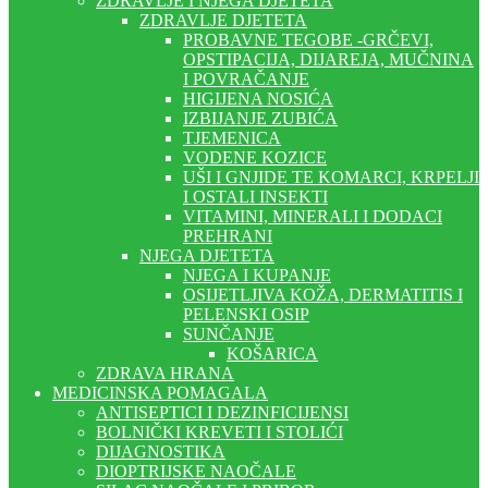
ZDRAVLJE I NJEGA DJETETA
ZDRAVLJE DJETETA
PROBAVNE TEGOBE -GRČEVI,
OPSTIPACIJA, DIJAREJA, MUČNINA
I POVRAČANJE
HIGIJENA NOSIĆA
IZBIJANJE ZUBIĆA
TJEMENICA
VODENE KOZICE
UŠI I GNJIDE TE KOMARCI, KRPELJI
I OSTALI INSEKTI
VITAMINI, MINERALI I DODACI
PREHRANI
NJEGA DJETETA
NJEGA I KUPANJE
OSIJETLJIVA KOŽA, DERMATITIS I
PELENSKI OSIP
SUNČANJE
KOŠARICA
ZDRAVA HRANA
MEDICINSKA POMAGALA
ANTISEPTICI I DEZINFICIJENSI
BOLNIČKI KREVETI I STOLIĆI
DIJAGNOSTIKA
DIOPTRIJSKE NAOČALE