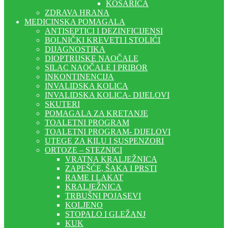
KOŠARICA
ZDRAVA HRANA
MEDICINSKA POMAGALA
ANTISEPTICI I DEZINFICIJENSI
BOLNIČKI KREVETI I STOLIĆI
DIJAGNOSTIKA
DIOPTRIJSKE NAOČALE
SILAC NAOČALE I PRIBOR
INKONTINENCIJA
INVALIDSKA KOLICA
INVALIDSKA KOLICA- DIJELOVI
SKUTERI
POMAGALA ZA KRETANJE
TOALETNI PROGRAM
TOALETNI PROGRAM- DIJELOVI
UTEGE ZA KILU I SUSPENZORI
ORTOZE – STEZNICI
VRATNA KRALJEŽNICA
ZAPEŠĆE, ŠAKA I PRSTI
RAME I LAKAT
KRALJEŽNICA
TRBUŠNI POJASEVI
KOLJENO
STOPALO I GLEŽANJ
KUK