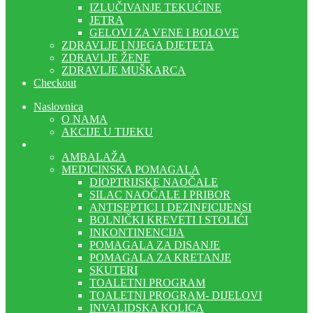
IZLUČIVANJE TEKUĆINE
JETRA
GELOVI ZA VENE I BOLOVE
ZDRAVLJE I NJEGA DJETETA
ZDRAVLJE ŽENE
ZDRAVLJE MUŠKARCA
Checkout
Naslovnica
O NAMA
AKCIJE U TIJEKU
Trgovina
AMBALAŽA
MEDICINSKA POMAGALA
DIOPTRIJSKE NAOČALE
SILAC NAOČALE I PRIBOR
ANTISEPTICI I DEZINFICIJENSI
BOLNIČKI KREVETI I STOLIĆI
INKONTINENCIJA
POMAGALA ZA DISANJE
POMAGALA ZA KRETANJE
SKUTERI
TOALETNI PROGRAM
TOALETNI PROGRAM- DIJELOVI
INVALIDSKA KOLICA