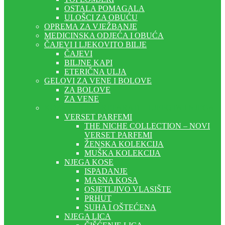
OSTALA POMAGALA
ULOŠCI ZA OBUĆU
OPREMA ZA VJEŽBANJE
MEDICINSKA ODJEĆA I OBUĆA
ČAJEVI I LJEKOVITO BILJE
ČAJEVI
BILJNE KAPI
ETERIČNA ULJA
GELOVI ZA VENE I BOLOVE
ZA BOLOVE
ZA VENE
KOZMETIČKI PREPARATI – LJEPOTA I NJEGA
VERSET PARFEMI
THE NICHE COLLECTION – NOVI
VERSET PARFEMI
ŽENSKA KOLEKCIJA
MUŠKA KOLEKCIJA
NJEGA KOSE
ISPADANJE
MASNA KOSA
OSJETLJIVO VLASIŠTE
PRHUT
SUHA I OŠTEĆENA
NJEGA LICA