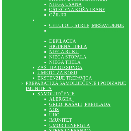
NJEGA USANA
OŠTEČENA KOŽA I RANE
OŽILJCI
NJEGA TIJELA
CELULOIT, STRIJE, MRŠAVLJENJE
DEODORANTI I PREPARATI PROTIV
ZNOJENJA
DEPILACIJA
HIGIJENA TIJELA
NJEGA RUKU
NJEGA STOPALA
NJEGA TIJELA
ZAŠTITA OD SUNCA
UMETCI ZA KOSU
EKSTENZIJE TREPAVICA
PREPARATI ZA SAMOLIJEČENJE I PODIZANJE
IMUNITETA
SAMOLIJEČENJE
ALERGIJA
GRLO, KAŠALJ, PREHLADA
NOS
UHO
IMUNITET
UMOR I ENERGIJA
STRES I NESANICA