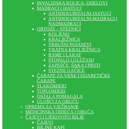
INVALIDSKA KOLICA- DIJELOVI
MADRACI I JASTUCI
ANTIDEKUBITALNI JASTUCI
ANTIDEKUBITALNI MADRACI I
NADMADRACI
ORTOZE – STEZNICI
KOLJENO
KRALJEŽNICA
TRBUŠNI POJASEVI
VRATNA KRALJEŽNICA
RAME I LAKAT
STOPALO I GLEŽANJ
ZAPEŠĆE, ŠAKA I PRSTI
STEZNE GAČICE
ČARAPE ZA VENE I DIJABETIČKE
ČARAPE
TLAKOMJERI
TOPLOMJERI
OSTALA POMAGALA
ULOŠCI ZA OBUĆU
OPREMA ZA VJEŽBANJE
MEDICINSKA ODJEĆA I OBUĆA
ČAJEVI I LJEKOVITO BILJE
ČAJEVI
BILJNE KAPI