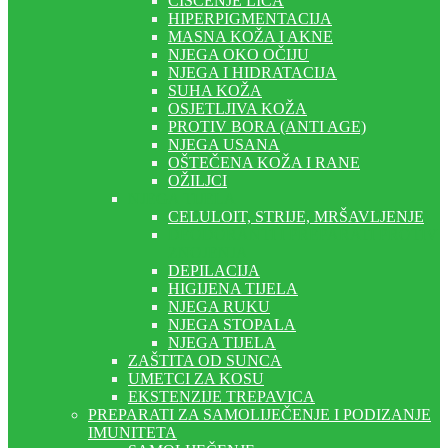
ČIŠĆENJE LICA
HIPERPIGMENTACIJA
MASNA KOŽA I AKNE
NJEGA OKO OČIJU
NJEGA I HIDRATACIJA
SUHA KOŽA
OSJETLJIVA KOŽA
PROTIV BORA (ANTI AGE)
NJEGA USANA
OŠTEČENA KOŽA I RANE
OŽILJCI
NJEGA TIJELA
CELULOIT, STRIJE, MRŠAVLJENJE
DEODORANTI I PREPARATI PROTIV
ZNOJENJA
DEPILACIJA
HIGIJENA TIJELA
NJEGA RUKU
NJEGA STOPALA
NJEGA TIJELA
ZAŠTITA OD SUNCA
UMETCI ZA KOSU
EKSTENZIJE TREPAVICA
PREPARATI ZA SAMOLIJEČENJE I PODIZANJE
IMUNITETA