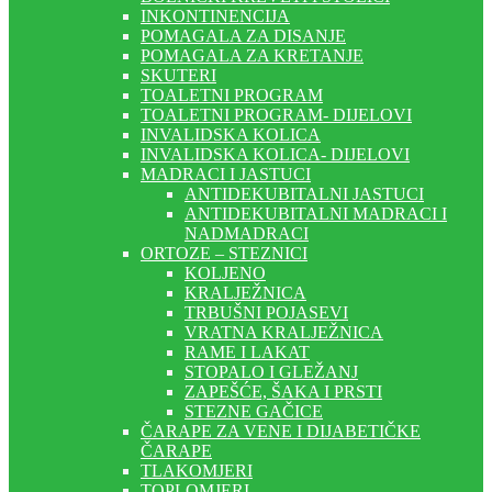
INKONTINENCIJA
POMAGALA ZA DISANJE
POMAGALA ZA KRETANJE
SKUTERI
TOALETNI PROGRAM
TOALETNI PROGRAM- DIJELOVI
INVALIDSKA KOLICA
INVALIDSKA KOLICA- DIJELOVI
MADRACI I JASTUCI
ANTIDEKUBITALNI JASTUCI
ANTIDEKUBITALNI MADRACI I
NADMADRACI
ORTOZE – STEZNICI
KOLJENO
KRALJEŽNICA
TRBUŠNI POJASEVI
VRATNA KRALJEŽNICA
RAME I LAKAT
STOPALO I GLEŽANJ
ZAPEŠĆE, ŠAKA I PRSTI
STEZNE GAČICE
ČARAPE ZA VENE I DIJABETIČKE
ČARAPE
TLAKOMJERI
TOPLOMJERI