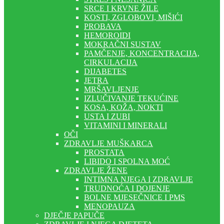
SRCE I KRVNE ŽILE
KOSTI, ZGLOBOVI, MIŠIĆI
PROBAVA
HEMOROIDI
MOKRAČNI SUSTAV
PAMČENJE, KONCENTRACIJA,
CIRKULACIJA
DIJABETES
JETRA
MRŠAVLJENJE
IZLUČIVANJE TEKUĆINE
KOSA, KOŽA, NOKTI
USTA I ZUBI
VITAMINI I MINERALI
OČI
ZDRAVLJE MUŠKARCA
PROSTATA
LIBIDO I SPOLNA MOĆ
ZDRAVLJE ŽENE
INTIMNA NJEGA I ZDRAVLJE
TRUDNOĆA I DOJENJE
BOLNE MJESEČNICE I PMS
MENOPAUZA
DJEČJE PAPUČE