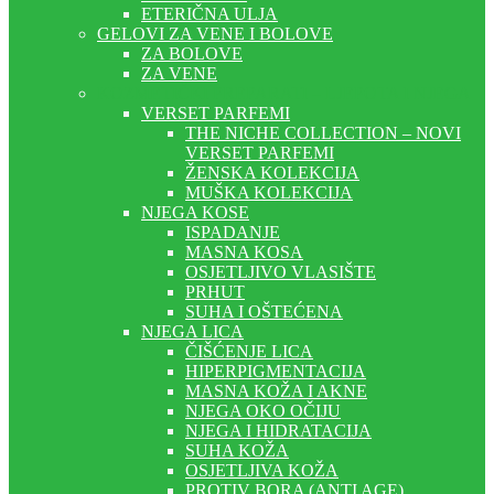
ETERIČNA ULJA
GELOVI ZA VENE I BOLOVE
ZA BOLOVE
ZA VENE
KOZMETIČKI PREPARATI – LJEPOTA I NJEGA
VERSET PARFEMI
THE NICHE COLLECTION – NOVI
VERSET PARFEMI
ŽENSKA KOLEKCIJA
MUŠKA KOLEKCIJA
NJEGA KOSE
ISPADANJE
MASNA KOSA
OSJETLJIVO VLASIŠTE
PRHUT
SUHA I OŠTEĆENA
NJEGA LICA
ČIŠĆENJE LICA
HIPERPIGMENTACIJA
MASNA KOŽA I AKNE
NJEGA OKO OČIJU
NJEGA I HIDRATACIJA
SUHA KOŽA
OSJETLJIVA KOŽA
PROTIV BORA (ANTI AGE)