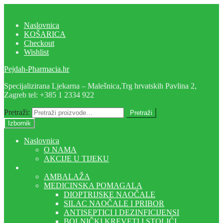
Preskoči na navigaciju
Skoči do sadržaja
Naslovnica
KOŠARICA
Checkout
Wishlist
Pejdah-Pharmacia.hr
Specijalizirana Ljekarna – Malešnica,Trg hrvatskih Pavlina 2,
Zagreb tel: +385 1 2334 922
Pretraži:
Pretraži
Izbornik
Naslovnica
O NAMA
AKCIJE U TIJEKU
Trgovina
AMBALAŽA
MEDICINSKA POMAGALA
DIOPTRIJSKE NAOČALE
SILAC NAOČALE I PRIBOR
ANTISEPTICI I DEZINFICIJENSI
BOLNIČKI KREVETI I STOLIĆI