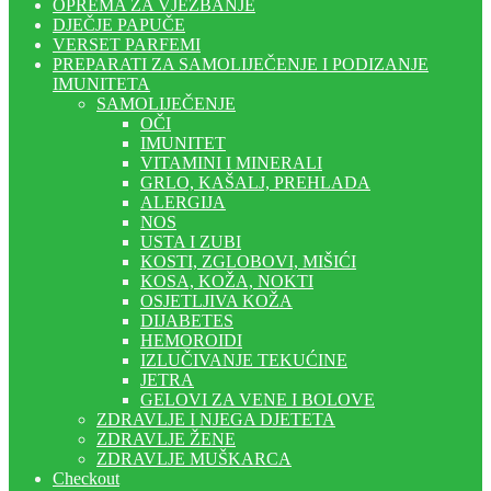
OPREMA ZA VJEŽBANJE
DJEČJE PAPUČE
VERSET PARFEMI
PREPARATI ZA SAMOLIJEČENJE I PODIZANJE
IMUNITETA
SAMOLIJEČENJE
OČI
IMUNITET
VITAMINI I MINERALI
GRLO, KAŠALJ, PREHLADA
ALERGIJA
NOS
USTA I ZUBI
KOSTI, ZGLOBOVI, MIŠIĆI
KOSA, KOŽA, NOKTI
OSJETLJIVA KOŽA
DIJABETES
HEMOROIDI
IZLUČIVANJE TEKUĆINE
JETRA
GELOVI ZA VENE I BOLOVE
ZDRAVLJE I NJEGA DJETETA
ZDRAVLJE ŽENE
ZDRAVLJE MUŠKARCA
Checkout