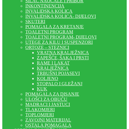
SILAC NAOČALE I PRIBOR
INKONTINENCIJA
INVALIDSKA KOLICA
INVALIDSKA KOLICA- DIJELOVI
SKUTERI
POMAGALA ZA KRETANJE
TOALETNI PROGRAM
TOALETNI PROGRAM- DIJELOVI
UTEGE ZA KILU I SUSPENZORI
ORTOZE – STEZNICI
VRATNA KRALJEŽNICA
ZAPEŠĆE, ŠAKA I PRSTI
RAME I LAKAT
KRALJEŽNICA
TRBUŠNI POJASEVI
KOLJENO
STOPALO I GLEŽANJ
KUK
POMAGALA ZA DISANJE
ULOŠCI ZA OBUĆU
MADRACI I JASTUCI
TLAKOMJERI
TOPLOMJERI
ZAVOJNI MATERIJAL
OSTALA POMAGALA