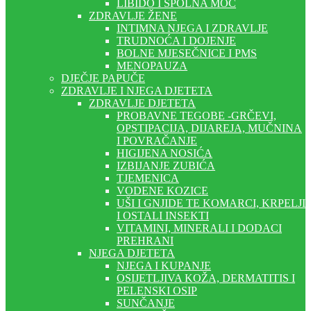
LIBIDO I SPOLNA MOĆ
ZDRAVLJE ŽENE
INTIMNA NJEGA I ZDRAVLJE
TRUDNOĆA I DOJENJE
BOLNE MJESEČNICE I PMS
MENOPAUZA
DJEČJE PAPUČE
ZDRAVLJE I NJEGA DJETETA
ZDRAVLJE DJETETA
PROBAVNE TEGOBE -GRČEVI,
OPSTIPACIJA, DIJAREJA, MUČNINA
I POVRAČANJE
HIGIJENA NOSIĆA
IZBIJANJE ZUBIĆA
TJEMENICA
VODENE KOZICE
UŠI I GNJIDE TE KOMARCI, KRPELJI
I OSTALI INSEKTI
VITAMINI, MINERALI I DODACI
PREHRANI
NJEGA DJETETA
NJEGA I KUPANJE
OSIJETLJIVA KOŽA, DERMATITIS I
PELENSKI OSIP
SUNČANJE