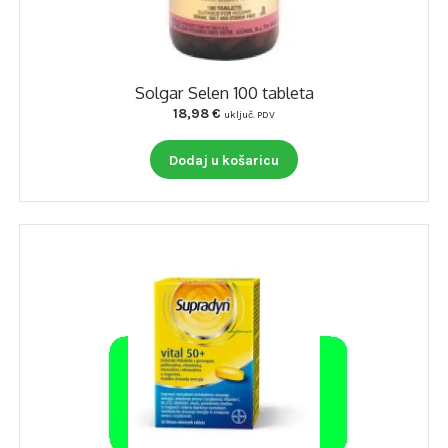
Solgar Selen 100 tableta
18,98
€
uključ. PDV
Dodaj u košaricu