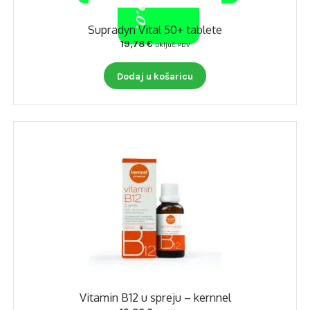
Supradyn Vital 50+ tablete
19,78
€
uključ. PDV
Dodaj u košaricu
Vitamin B12 u spreju – kernnel