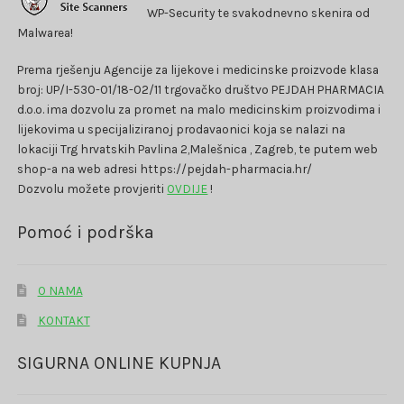
WP-Security te svakodnevno skenira od
Malwarea!
Prema rješenju Agencije za lijekove i medicinske proizvode klasa
broj: UP/I-530-01/18-02/11 trgovačko društvo PEJDAH PHARMACIA
d.o.o. ima dozvolu za promet na malo medicinskim proizvodima i
lijekovima u specijaliziranoj prodavaonici koja se nalazi na
lokaciji Trg hrvatskih Pavlina 2,Malešnica , Zagreb, te putem web
shop-a na web adresi https://pejdah-pharmacia.hr/
Dozvolu možete provjeriti
OVDIJE
!
Pomoć i podrška
O NAMA
KONTAKT
SIGURNA ONLINE KUPNJA