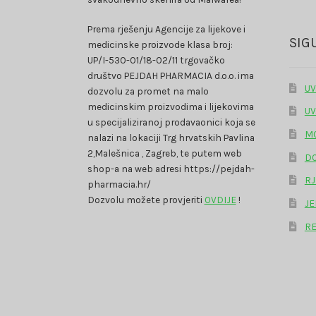
Prema rješenju Agencije za lijekove i
SIG
medicinske proizvode klasa broj:
UP/I-530-01/18-02/11 trgovačko
društvo PEJDAH PHARMACIA d.o.o. ima
UV
dozvolu za promet na malo
medicinskim proizvodima i lijekovima
UV
u specijaliziranoj prodavaonici koja se
MO
nalazi na lokaciji Trg hrvatskih Pavlina
2,Malešnica , Zagreb, te putem web
DO
shop-a na web adresi https://pejdah-
RJ
pharmacia.hr/
Dozvolu možete provjeriti
OVDIJE
!
JE
RE