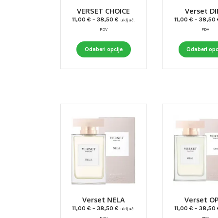
VERSET CHOICE
Verset D
Raspon
11,00
€
–
38,50
€
11,00
€
–
38,50
uključ.
cijena:
PDV
PDV
od
Ovaj
11,00 €
Odaberi opcije
Odaberi opc
do
proizvod
38,50 €
ima
više
varijanti.
Opcije
se
mogu
odabrati
na
stranici
proizvoda
Verset NELA
Verset O
Raspon
11,00
€
–
38,50
€
11,00
€
–
38,50
uključ.
cijena:
PDV
PDV