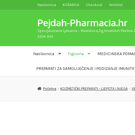
Naslovnica
KOŠARICA
Checkout
Wishlist
Preskoči
Skoči
na
do
Pejdah-Pharmacia.hr
navigaciju
sadržaja
Specijalizirana Ljekarna – Malešnica,Trg hrvatskih Pavlina 2
2334 922
Naslovnica
Trgovina
MEDICINSKA POMA
PREPARATI ZA SAMOLIJEČENJE I PODIZANJE IMUNITE
Početna
KOZMETIČKI PREPARATI - LJEPOTA I NJEGA
V