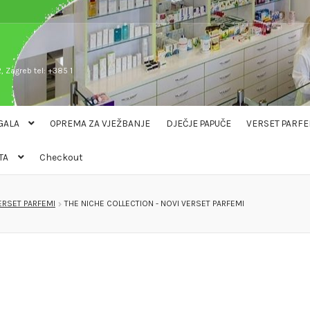
, Zagreb tel: +385 1
GALA
OPREMA ZA VJEŽBANJE
DJEČJE PAPUČE
VERSET PARFE
TA
Checkout
ERSET PARFEMI
THE NICHE COLLECTION - NOVI VERSET PARFEMI