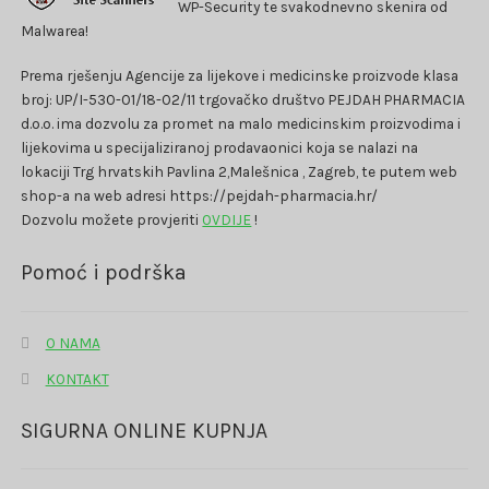
WP-Security te svakodnevno skenira od
Malwarea!
Prema rješenju Agencije za lijekove i medicinske proizvode klasa
broj: UP/I-530-01/18-02/11 trgovačko društvo PEJDAH PHARMACIA
d.o.o. ima dozvolu za promet na malo medicinskim proizvodima i
lijekovima u specijaliziranoj prodavaonici koja se nalazi na
lokaciji Trg hrvatskih Pavlina 2,Malešnica , Zagreb, te putem web
shop-a na web adresi https://pejdah-pharmacia.hr/
Dozvolu možete provjeriti
OVDIJE
!
Pomoć i podrška
O NAMA
KONTAKT
SIGURNA ONLINE KUPNJA