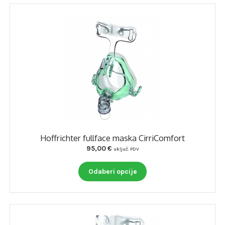
Hoffrichter fullface maska CirriComfort
95,00
€
uključ. PDV
Ovaj
Odaberi opcije
proizvod
ima
više
varijanti.
Opcije