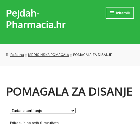
Pejdah-
Preskoči
Skoči
Izbornik
na
do
Pharmacia.hr
navigaciju
sadržaja
Naslovnica
Trgovina
Početna
MEDICINSKA POMAGALA
POMAGALA ZA DISANJE
MEDICINSKA POMAGALA
OPREMA ZA VJEŽBANJE
POMAGALA ZA DISANJE
DJEČJE PAPUČE
VERSET PARFEMI
Prikazuje se svih 9 rezultata
PREPARATI ZA SAMOLIJEČENJE I PODIZANJE IMUNITETA
Checkout