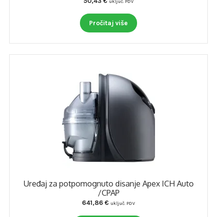
50,43
€
uključ. PDV
Pročitaj više
Uređaj za potpomognuto disanje Apex ICH Auto
/CPAP
641,86
€
uključ. PDV