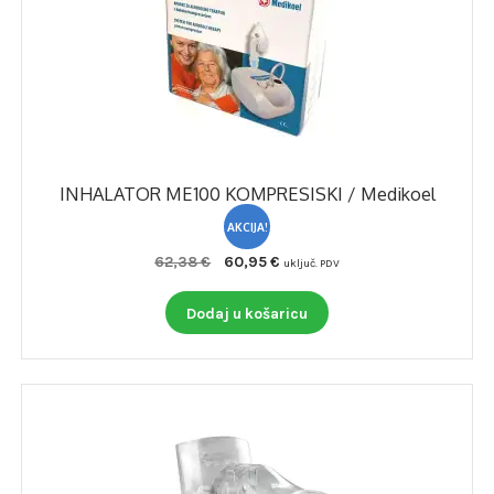
odabrati
na
stranici
proizvoda
INHALATOR ME100 KOMPRESISKI / Medikoel
AKCIJA!
Izvorna
Trenutna
62,38
€
60,95
€
uključ. PDV
cijena
cijena
bila
je:
Dodaj u košaricu
je:
60,95 €.
62,38 €.