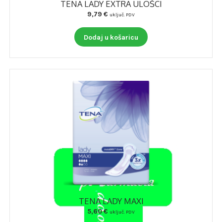
TENA LADY EXTRA ULOŠCI
9,79
€
uključ. PDV
Dodaj u košaricu
TENA LADY MAXI
5,60
€
uključ. PDV