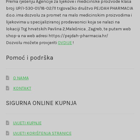
Prema rješenju Agencije za lijekove i medicinske proizvode klasa
broj: UP/I-530-01/18-02/11 trgovačko društvo PEJDAH PHARMACIA
d.o.o. ima dozvolu za promet na malo medicinskim proizvodima i
lijekovima u specijaliziranoj prodavaonici koja se nalazi na
lokaciji Trg hrvatskih Pavlina 2,Malešnica , Zagreb, te putem web
shop-a na web adresi https://pejdah-pharmacia.hr/
Dozvolu možete provjeriti
OVDIJE
!
Pomoć i podrška
O NAMA
KONTAKT
SIGURNA ONLINE KUPNJA
UVJETI KUPNJE
UVJETI KORIŠTENJA STRANICE