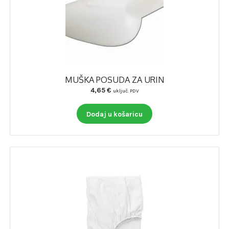
podizb
POMAGALA ZA DISANJE
ULOŠCI ZA OBUĆU
MADRACI I JASTUCI
MUŠKA POSUDA ZA URIN
4,65
€
TLAKOMJERI
uključ. PDV
Dodaj u košaricu
TOPLOMJERI
ZAVOJNI MATERIJAL
OSTALA POMAGALA
OPREMA ZA VJEŽBANJE
DJEČJE PAPUČE