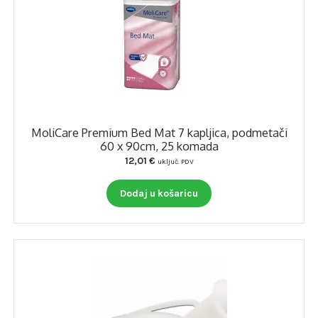
SILAC NAOČALE I PRIBOR
INKONTINENCIJA
INVALIDSKA KOLICA
INVALIDSKA KOLICA- DIJELOVI
MoliCare Premium Bed Mat 7 kapljica, podmetači
60 x 90cm, 25 komada
SKUTERI
12,01
€
uključ. PDV
POMAGALA ZA KRETANJE
Dodaj u košaricu
TOALETNI PROGRAM
TOALETNI PROGRAM- DIJELOVI
UTEGE ZA KILU I SUSPENZORI
Otvori
ORTOZE – STEZNICI