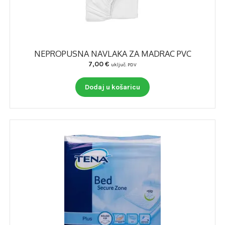
VERSET PARFEMI
Otvori
PREPARATI ZA SAMOLIJEČENJE I PODIZANJE IMUNITETA
podizb
Checkout
NEPROPUSNA NAVLAKA ZA MADRAC PVC
7,00
€
uključ. PDV
Dodaj u košaricu