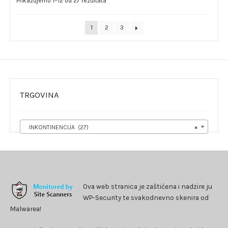
Prikazujemo 1–12 od 27 rezultata
1
2
3
TRGOVINA
INKONTINENCIJA (27)
×
Ova web stranica je zaštićena i nadzire ju
WP-Security te svakodnevno skenira od
Malwarea!