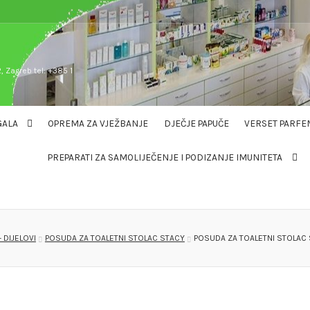
, Zagreb tel: +385 1
GALA
OPREMA ZA VJEŽBANJE
DJEČJE PAPUČE
VERSET PARFE
PREPARATI ZA SAMOLIJEČENJE I PODIZANJE IMUNITETA
 DIJELOVI
POSUDA ZA TOALETNI STOLAC STACY
POSUDA ZA TOALETNI STOLAC