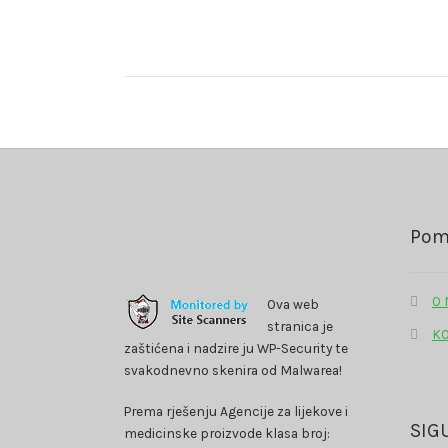
objava
Pom
O
Ova web
stranica je
K
zaštićena i nadzire ju WP-Security te
svakodnevno skenira od Malwarea!
Prema rješenju Agencije za lijekove i
SIG
medicinske proizvode klasa broj: