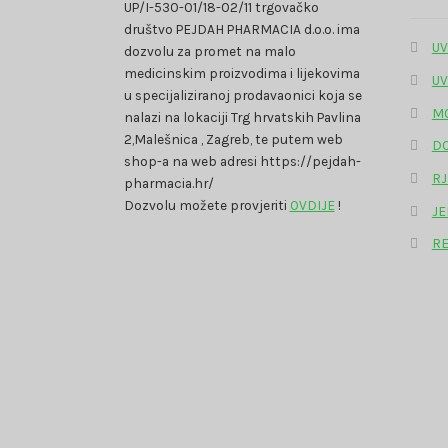
UP/I-530-01/18-02/11 trgovačko
društvo PEJDAH PHARMACIA d.o.o. ima
UV
dozvolu za promet na malo
medicinskim proizvodima i lijekovima
UV
u specijaliziranoj prodavaonici koja se
MO
nalazi na lokaciji Trg hrvatskih Pavlina
2,Malešnica , Zagreb, te putem web
DO
shop-a na web adresi https://pejdah-
RJ
pharmacia.hr/
Dozvolu možete provjeriti
OVDIJE
!
JE
RE