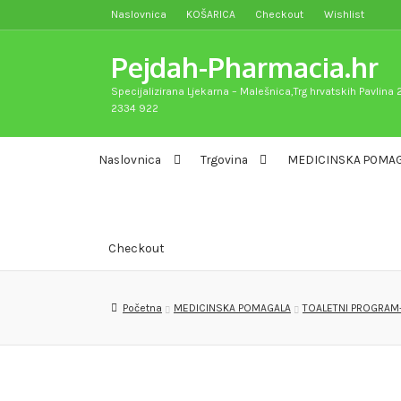
Naslovnica
KOŠARICA
Checkout
Wishlist
Preskoči
Skoči
na
do
Pejdah-Pharmacia.hr
navigaciju
sadržaja
Specijalizirana Ljekarna – Malešnica,Trg hrvatskih Pavlina 2
2334 922
Naslovnica
Trgovina
MEDICINSKA POMA
Checkout
Početna
MEDICINSKA POMAGALA
TOALETNI PROGRAM-