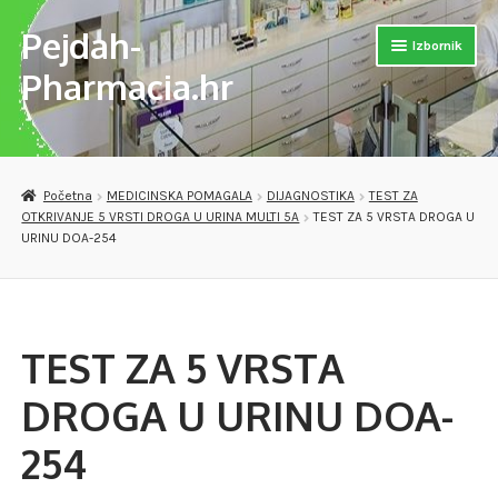
Pejdah-
Preskoči
Skoči
Izbornik
na
do
Pharmacia.hr
navigaciju
sadržaja
Otvori
Naslovnica
podizb
Otvori
Trgovina
Početna
MEDICINSKA POMAGALA
DIJAGNOSTIKA
TEST ZA
podizb
OTKRIVANJE 5 VRSTI DROGA U URINA MULTI 5A
TEST ZA 5 VRSTA DROGA U
Otvori
MEDICINSKA POMAGALA
URINU DOA-254
podizb
OPREMA ZA VJEŽBANJE
DJEČJE PAPUČE
TEST ZA 5 VRSTA
VERSET PARFEMI
DROGA U URINU DOA-
Otvori
PREPARATI ZA SAMOLIJEČENJE I PODIZANJE IMUNITETA
254
podizb
Checkout