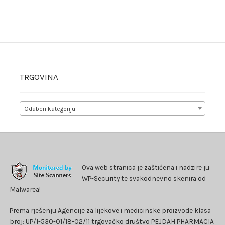
objava
TRGOVINA
Odaberi kategoriju
Ova web stranica je zaštićena i nadzire ju
WP-Security te svakodnevno skenira od
Malwarea!
Prema rješenju Agencije za lijekove i medicinske proizvode klasa
broj: UP/I-530-01/18-02/11 trgovačko društvo PEJDAH PHARMACIA