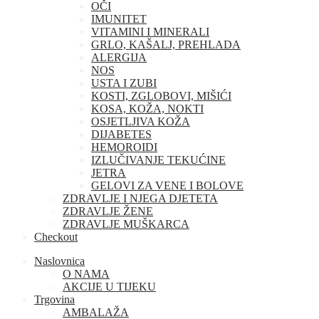
OČI
IMUNITET
VITAMINI I MINERALI
GRLO, KAŠALJ, PREHLADA
ALERGIJA
NOS
USTA I ZUBI
KOSTI, ZGLOBOVI, MIŠIĆI
KOSA, KOŽA, NOKTI
OSJETLJIVA KOŽA
DIJABETES
HEMOROIDI
IZLUČIVANJE TEKUĆINE
JETRA
GELOVI ZA VENE I BOLOVE
ZDRAVLJE I NJEGA DJETETA
ZDRAVLJE ŽENE
ZDRAVLJE MUŠKARCA
Checkout
Naslovnica
O NAMA
AKCIJE U TIJEKU
Trgovina
AMBALAŽA