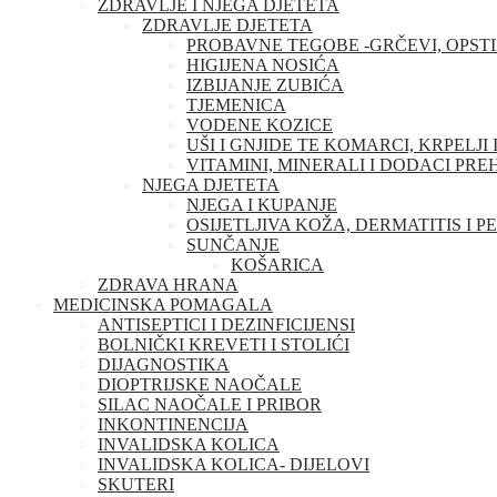
ZDRAVLJE I NJEGA DJETETA
ZDRAVLJE DJETETA
PROBAVNE TEGOBE -GRČEVI, OPSTI
HIGIJENA NOSIĆA
IZBIJANJE ZUBIĆA
TJEMENICA
VODENE KOZICE
UŠI I GNJIDE TE KOMARCI, KRPELJI 
VITAMINI, MINERALI I DODACI PRE
NJEGA DJETETA
NJEGA I KUPANJE
OSIJETLJIVA KOŽA, DERMATITIS I P
SUNČANJE
KOŠARICA
ZDRAVA HRANA
MEDICINSKA POMAGALA
ANTISEPTICI I DEZINFICIJENSI
BOLNIČKI KREVETI I STOLIĆI
DIJAGNOSTIKA
DIOPTRIJSKE NAOČALE
SILAC NAOČALE I PRIBOR
INKONTINENCIJA
INVALIDSKA KOLICA
INVALIDSKA KOLICA- DIJELOVI
SKUTERI