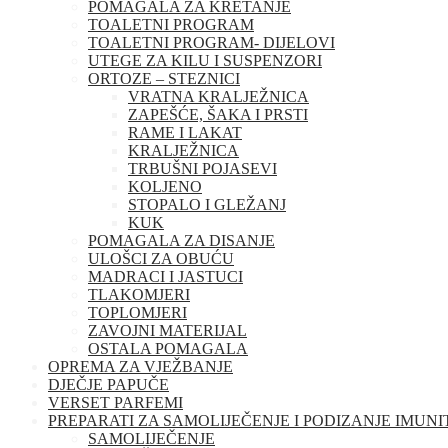
POMAGALA ZA KRETANJE
TOALETNI PROGRAM
TOALETNI PROGRAM- DIJELOVI
UTEGE ZA KILU I SUSPENZORI
ORTOZE – STEZNICI
VRATNA KRALJEŽNICA
ZAPEŠĆE, ŠAKA I PRSTI
RAME I LAKAT
KRALJEŽNICA
TRBUŠNI POJASEVI
KOLJENO
STOPALO I GLEŽANJ
KUK
POMAGALA ZA DISANJE
ULOŠCI ZA OBUĆU
MADRACI I JASTUCI
TLAKOMJERI
TOPLOMJERI
ZAVOJNI MATERIJAL
OSTALA POMAGALA
OPREMA ZA VJEŽBANJE
DJEČJE PAPUČE
VERSET PARFEMI
PREPARATI ZA SAMOLIJEČENJE I PODIZANJE IMUNI
SAMOLIJEČENJE