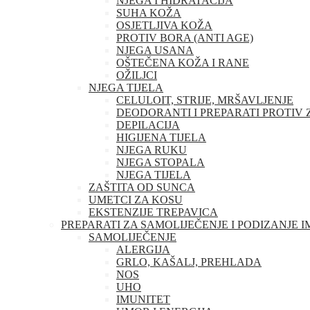
NJEGA I HIDRATACIJA
SUHA KOŽA
OSJETLJIVA KOŽA
PROTIV BORA (ANTI AGE)
NJEGA USANA
OŠTEČENA KOŽA I RANE
OŽILJCI
NJEGA TIJELA
CELULOIT, STRIJE, MRŠAVLJENJE
DEODORANTI I PREPARATI PROTIV 
DEPILACIJA
HIGIJENA TIJELA
NJEGA RUKU
NJEGA STOPALA
NJEGA TIJELA
ZAŠTITA OD SUNCA
UMETCI ZA KOSU
EKSTENZIJE TREPAVICA
PREPARATI ZA SAMOLIJEČENJE I PODIZANJE 
SAMOLIJEČENJE
ALERGIJA
GRLO, KAŠALJ, PREHLADA
NOS
UHO
IMUNITET