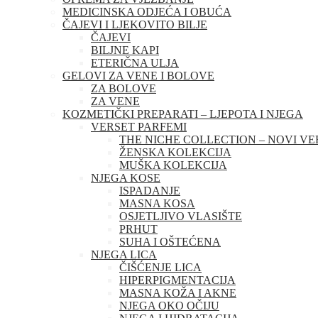
MEDICINSKA ODJEĆA I OBUĆA
ČAJEVI I LJEKOVITO BILJE
ČAJEVI
BILJNE KAPI
ETERIČNA ULJA
GELOVI ZA VENE I BOLOVE
ZA BOLOVE
ZA VENE
KOZMETIČKI PREPARATI – LJEPOTA I NJEGA
VERSET PARFEMI
THE NICHE COLLECTION – NOVI VE
ŽENSKA KOLEKCIJA
MUŠKA KOLEKCIJA
NJEGA KOSE
ISPADANJE
MASNA KOSA
OSJETLJIVO VLASIŠTE
PRHUT
SUHA I OŠTEĆENA
NJEGA LICA
ČIŠĆENJE LICA
HIPERPIGMENTACIJA
MASNA KOŽA I AKNE
NJEGA OKO OČIJU