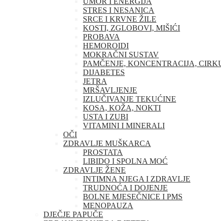
UMOR I ENERGIJA
STRES I NESANICA
SRCE I KRVNE ŽILE
KOSTI, ZGLOBOVI, MIŠIĆI
PROBAVA
HEMOROIDI
MOKRAČNI SUSTAV
PAMČENJE, KONCENTRACIJA, CIRK
DIJABETES
JETRA
MRŠAVLJENJE
IZLUČIVANJE TEKUĆINE
KOSA, KOŽA, NOKTI
USTA I ZUBI
VITAMINI I MINERALI
OČI
ZDRAVLJE MUŠKARCA
PROSTATA
LIBIDO I SPOLNA MOĆ
ZDRAVLJE ŽENE
INTIMNA NJEGA I ZDRAVLJE
TRUDNOĆA I DOJENJE
BOLNE MJESEČNICE I PMS
MENOPAUZA
DJEČJE PAPUČE