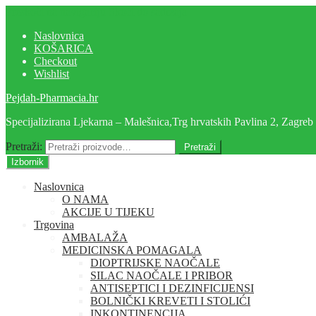
Preskoči na navigaciju
Skoči do sadržaja
Naslovnica
KOŠARICA
Checkout
Wishlist
Pejdah-Pharmacia.hr
Specijalizirana Ljekarna – Malešnica,Trg hrvatskih Pavlina 2, Zagreb
Pretraži:
Pretraži
Izbornik
Naslovnica
O NAMA
AKCIJE U TIJEKU
Trgovina
AMBALAŽA
MEDICINSKA POMAGALA
DIOPTRIJSKE NAOČALE
SILAC NAOČALE I PRIBOR
ANTISEPTICI I DEZINFICIJENSI
BOLNIČKI KREVETI I STOLIĆI
INKONTINENCIJA