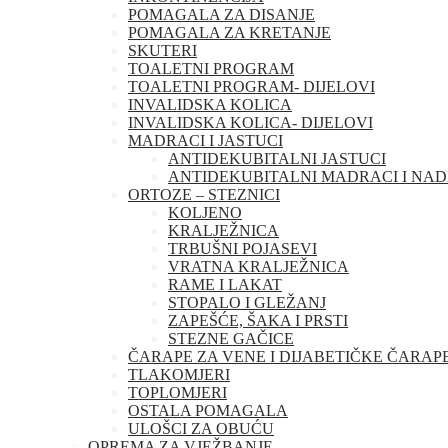
POMAGALA ZA DISANJE
POMAGALA ZA KRETANJE
SKUTERI
TOALETNI PROGRAM
TOALETNI PROGRAM- DIJELOVI
INVALIDSKA KOLICA
INVALIDSKA KOLICA- DIJELOVI
MADRACI I JASTUCI
ANTIDEKUBITALNI JASTUCI
ANTIDEKUBITALNI MADRACI I NA
ORTOZE – STEZNICI
KOLJENO
KRALJEŽNICA
TRBUŠNI POJASEVI
VRATNA KRALJEŽNICA
RAME I LAKAT
STOPALO I GLEŽANJ
ZAPEŠĆE, ŠAKA I PRSTI
STEZNE GAČICE
ČARAPE ZA VENE I DIJABETIČKE ČARAP
TLAKOMJERI
TOPLOMJERI
OSTALA POMAGALA
ULOŠCI ZA OBUĆU
OPREMA ZA VJEŽBANJE