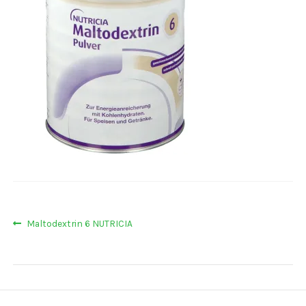
Navigacija
Prethodna
Maltodextrin 6 NUTRICIA
objava:
objava