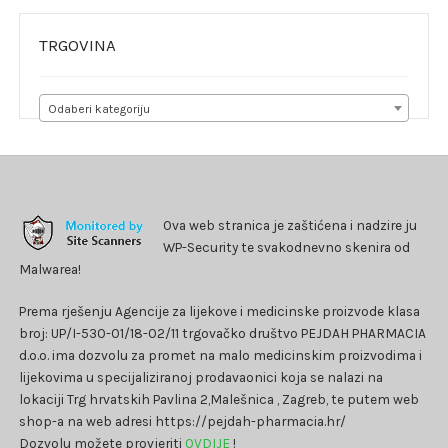
TRGOVINA
Odaberi kategoriju
Ova web stranica je zaštićena i nadzire ju
WP-Security te svakodnevno skenira od
Malwarea!
Prema rješenju Agencije za lijekove i medicinske proizvode klasa
broj: UP/I-530-01/18-02/11 trgovačko društvo PEJDAH PHARMACIA
d.o.o. ima dozvolu za promet na malo medicinskim proizvodima i
lijekovima u specijaliziranoj prodavaonici koja se nalazi na
lokaciji Trg hrvatskih Pavlina 2,Malešnica , Zagreb, te putem web
shop-a na web adresi https://pejdah-pharmacia.hr/
Dozvolu možete provjeriti
OVDIJE
!