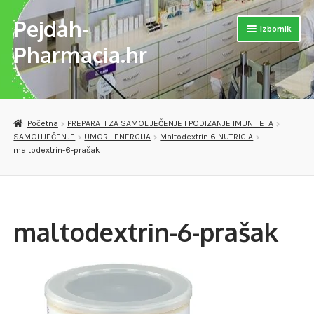
Pejdah-
Preskoči
Skoči
Izbornik
na
do
Pharmacia.hr
navigaciju
sadržaja
Otvori
Naslovnica
podizb
Otvori
Trgovina
Početna
PREPARATI ZA SAMOLIJEČENJE I PODIZANJE IMUNITETA
podizb
SAMOLIJEČENJE
UMOR I ENERGIJA
Maltodextrin 6 NUTRICIA
Otvori
MEDICINSKA POMAGALA
maltodextrin-6-prašak
podizb
OPREMA ZA VJEŽBANJE
DJEČJE PAPUČE
maltodextrin-6-prašak
VERSET PARFEMI
Otvori
PREPARATI ZA SAMOLIJEČENJE I PODIZANJE IMUNITETA
podizb
Checkout