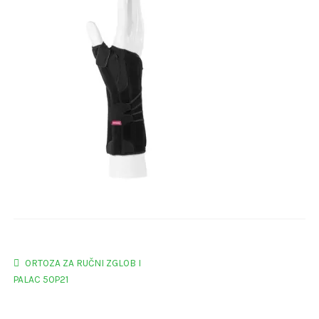
Navigacija
Prethodna
ORTOZA ZA RUČNI ZGLOB I
objava:
PALAC 50P21
objava