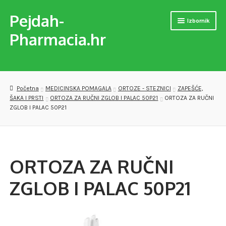
Pejdah-
Preskoči
Skoči
Izbornik
na
do
Pharmacia.hr
navigaciju
sadržaja
Naslovnica
Trgovina
Početna
MEDICINSKA POMAGALA
ORTOZE - STEZNICI
ZAPEŠĆE,
ŠAKA I PRSTI
ORTOZA ZA RUČNI ZGLOB I PALAC 50P21
ORTOZA ZA RUČNI
MEDICINSKA POMAGALA
ZGLOB I PALAC 50P21
OPREMA ZA VJEŽBANJE
DJEČJE PAPUČE
ORTOZA ZA RUČNI
VERSET PARFEMI
ZGLOB I PALAC 50P21
PREPARATI ZA SAMOLIJEČENJE I PODIZANJE IMUNITETA
Checkout