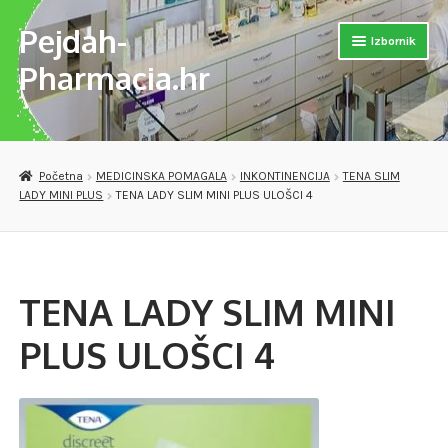
Pejdah-
Preskoči
Skoči
Izbornik
na
do
Pharmacia.hr
navigaciju
sadržaja
Otvori
Naslovnica
podizb
Otvori
Trgovina
Početna
MEDICINSKA POMAGALA
INKONTINENCIJA
TENA SLIM
podizb
LADY MINI PLUS
TENA LADY SLIM MINI PLUS ULOŠCI 4
Otvori
MEDICINSKA POMAGALA
podizb
OPREMA ZA VJEŽBANJE
TENA LADY SLIM MINI
DJEČJE PAPUČE
PLUS ULOŠCI 4
VERSET PARFEMI
Otvori
PREPARATI ZA SAMOLIJEČENJE I PODIZANJE IMUNITETA
podizb
Checkout