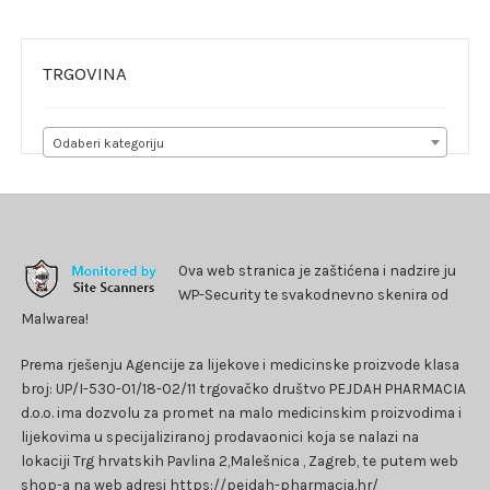
TRGOVINA
Odaberi kategoriju
Ova web stranica je zaštićena i nadzire ju
WP-Security te svakodnevno skenira od
Malwarea!
Prema rješenju Agencije za lijekove i medicinske proizvode klasa
broj: UP/I-530-01/18-02/11 trgovačko društvo PEJDAH PHARMACIA
d.o.o. ima dozvolu za promet na malo medicinskim proizvodima i
lijekovima u specijaliziranoj prodavaonici koja se nalazi na
lokaciji Trg hrvatskih Pavlina 2,Malešnica , Zagreb, te putem web
shop-a na web adresi https://pejdah-pharmacia.hr/