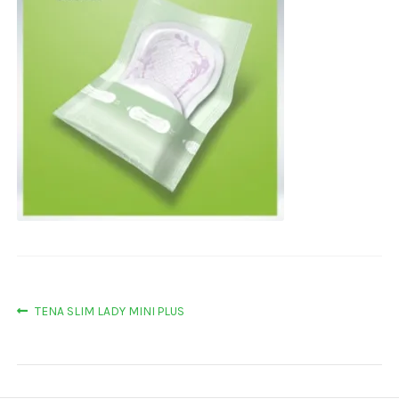
Navigacija
Prethodna
TENA SLIM LADY MINI PLUS
objava:
objava