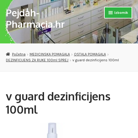
Pejdah-
Preskoči
Skoči
Izbornik
na
do
Pharmacia.hr
navigaciju
sadržaja
Otvori
Naslovnica
podizb
Otvori
Trgovina
Početna
MEDICINSKA POMAGALA
OSTALA POMAGALA
podizb
DEZINFICIJENS ZA RUKE 100ml SPREJ
v guard dezinficijens 100ml
Otvori
MEDICINSKA POMAGALA
podizb
OPREMA ZA VJEŽBANJE
v guard dezinficijens
DJEČJE PAPUČE
100ml
VERSET PARFEMI
Otvori
PREPARATI ZA SAMOLIJEČENJE I PODIZANJE IMUNITETA
podizb
Checkout