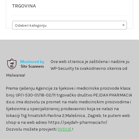
TRGOVINA
Odaberi kategoriju
Ova web stranica je zaštićena i nadzire ju
WP-Security te svakodnevno skenira od
Malwarea!
Prema rješenju Agencije za lijekove i medicinske proizvode klasa
broj: UP/I-530-01/18-02/11 trgovačko društvo PEJDAH PHARMACIA
d.o.o. ima dozvolu za promet na malo medicinskim proizvodima i
lijekovima u specijaliziranoj prodavaonici koja se nalazi na
lokaciji Trg hrvatskih Pavlina 2,Malešnica , Zagreb, te putem web
shop-a na web adresi https://pejdah-pharmacia.hr/
Dozvolu možete provjeriti
OVDIJE
!