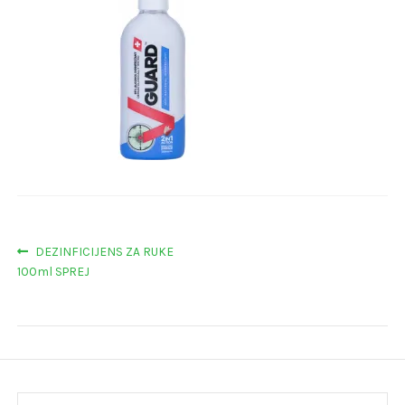
Navigacija
Prethodna
DEZINFICIJENS ZA RUKE
objava:
100ml SPREJ
objava