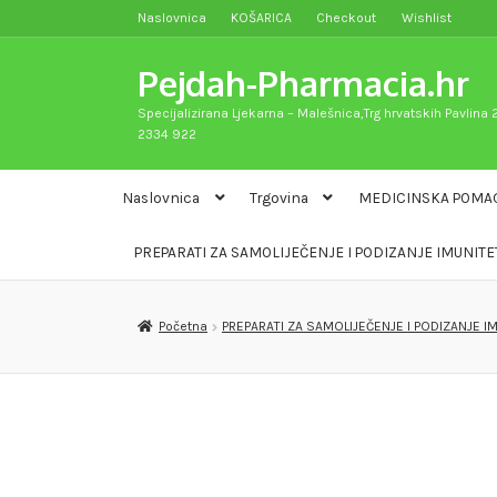
Naslovnica
KOŠARICA
Checkout
Wishlist
Preskoči
Skoči
na
do
Pejdah-Pharmacia.hr
navigaciju
sadržaja
Specijalizirana Ljekarna – Malešnica,Trg hrvatskih Pavlina 2
2334 922
Naslovnica
Trgovina
MEDICINSKA POMA
PREPARATI ZA SAMOLIJEČENJE I PODIZANJE IMUNITE
Početna
PREPARATI ZA SAMOLIJEČENJE I PODIZANJE I