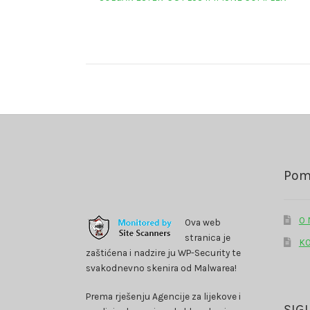
objava:
objava
Pom
O
Ova web
stranica je
K
zaštićena i nadzire ju WP-Security te
svakodnevno skenira od Malwarea!
Prema rješenju Agencije za lijekove i
SIG