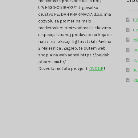
medicinske proizvode klasa broj:
UP/I-530-01/18-02/11 trgovačko
društvo PEJDAH PHARMACIA d.o.o. ima
UV
dozvolu za promet na malo
medicinskim proizvodima i lijekovima
UV
u specijaliziranoj prodavaonici koja se
MO
nalazi na lokaciji Trg hrvatskih Pavlina
2,Malešnica , Zagreb, te putem web
DO
shop-a na web adresi https://pejdah-
RJ
pharmacia.hr/
Dozvolu možete provjeriti
OVDIJE
!
JE
RE