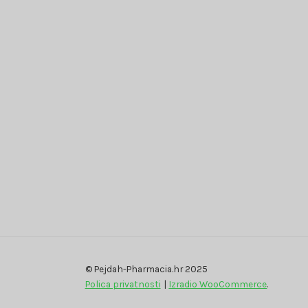
© Pejdah-Pharmacia.hr 2025
Polica privatnosti
Izradio WooCommerce
.