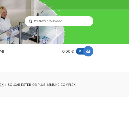
Pretraži:
Pretraži
MI
0,00 €
0
EX
SOLGAR ESTER-C® PLUS IMMUNE COMPLEX