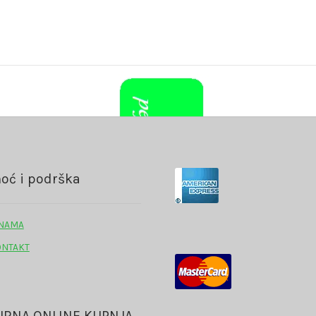
oć i podrška
 NAMA
ONTAKT
URNA ONLINE KUPNJA