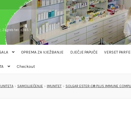
, Zagreb tel: +385 1
GALA
OPREMA ZA VJEŽBANJE
DJEČJE PAPUČE
VERSET PARFE
TA
Checkout
MUNITETA
SAMOLIJEČENJE
IMUNITET
SOLGAR ESTER-C® PLUS IMMUNE COMPL