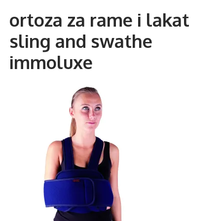
ortoza za rame i lakat
PREPARATI ZA SAMOLIJEČENJE I PODIZANJE IMUNITETA
sling and swathe
Checkout
immoluxe