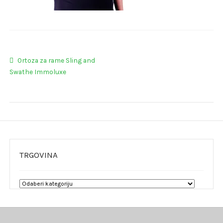
Navigacija
Prethodna
Ortoza za rame Sling and
objava:
Swathe Immoluxe
objava
TRGOVINA