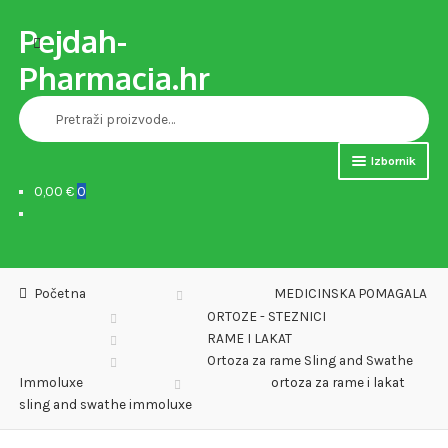
Pejdah-
Preskoči
Skoči
Pretraži
na
do
Pharmacia.hr
navigaciju
sadržaja
Pretraži:
Izbornik
0,00 €
0
Naslovnica
Trgovina
Početna
MEDICINSKA POMAGALA
MEDICINSKA POMAGALA
ORTOZE - STEZNICI
RAME I LAKAT
OPREMA ZA VJEŽBANJE
Ortoza za rame Sling and Swathe
Immoluxe
ortoza za rame i lakat
DJEČJE PAPUČE
sling and swathe immoluxe
VERSET PARFEMI