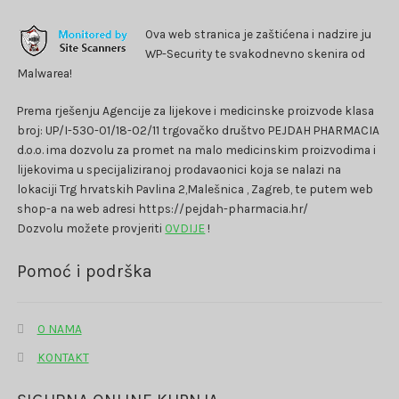
Ova web stranica je zaštićena i nadzire ju
WP-Security te svakodnevno skenira od
Malwarea!
Prema rješenju Agencije za lijekove i medicinske proizvode klasa
broj: UP/I-530-01/18-02/11 trgovačko društvo PEJDAH PHARMACIA
d.o.o. ima dozvolu za promet na malo medicinskim proizvodima i
lijekovima u specijaliziranoj prodavaonici koja se nalazi na
lokaciji Trg hrvatskih Pavlina 2,Malešnica , Zagreb, te putem web
shop-a na web adresi https://pejdah-pharmacia.hr/
Dozvolu možete provjeriti
OVDIJE
!
Pomoć i podrška
O NAMA
KONTAKT