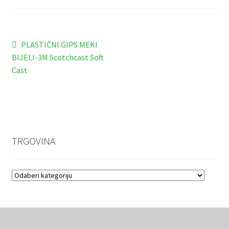
Navigacija
Prethodna
PLASTIČNI GIPS MEKI
objava:
BIJELI-3M Scotchcast Soft
objava
Cast
TRGOVINA