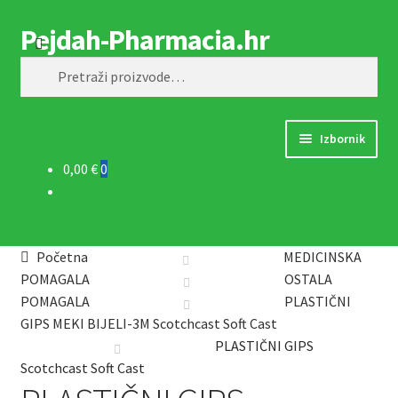
Pejdah-Pharmacia.hr
Preskoči
Skoči
Pretraži
na
do
Pretraži:
navigaciju
sadržaja
Izbornik
0,00 €
0
Naslovnica
Trgovina
Početna
MEDICINSKA
MEDICINSKA POMAGALA
POMAGALA
OSTALA
POMAGALA
PLASTIČNI
OPREMA ZA VJEŽBANJE
GIPS MEKI BIJELI-3M Scotchcast Soft Cast
PLASTIČNI GIPS
Scotchcast Soft Cast
DJEČJE PAPUČE