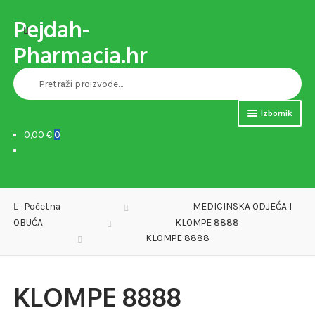
Pejdah-
Preskoči
Skoči
Pretraži
na
do
Pharmacia.hr
navigaciju
sadržaja
Pretraži:
Izbornik
0,00 €
0
Naslovnica
Trgovina
Početna
MEDICINSKA ODJEĆA I
MEDICINSKA POMAGALA
OBUĆA
KLOMPE 8888
KLOMPE 8888
OPREMA ZA VJEŽBANJE
DJEČJE PAPUČE
KLOMPE 8888
VERSET PARFEMI