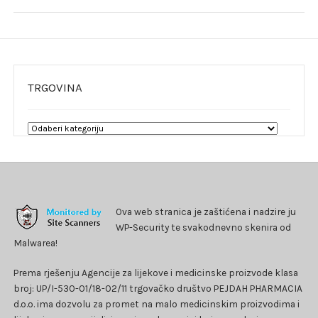
TRGOVINA
Ova web stranica je zaštićena i nadzire ju
WP-Security te svakodnevno skenira od
Malwarea!
Prema rješenju Agencije za lijekove i medicinske proizvode klasa
broj: UP/I-530-01/18-02/11 trgovačko društvo PEJDAH PHARMACIA
d.o.o. ima dozvolu za promet na malo medicinskim proizvodima i