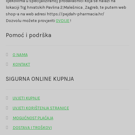
lijekovima u specijaliziranoj prodavaonici koja se nalazi na
lokaciji Trg hrvatskih Pavlina 2,Malešnica , Zagreb, te putem web
shop-a na web adresi https://pejdah-pharmacia.hr/
Dozvolu možete provjeriti
OVDIJE
!
Pomoć i podrška
O NAMA
KONTAKT
SIGURNA ONLINE KUPNJA
UVJETI KUPNJE
UVJETI KORIŠTENJA STRANICE
MOGUĆNOST PLAĆAJA
DOSTAVA I TROŠKOVI