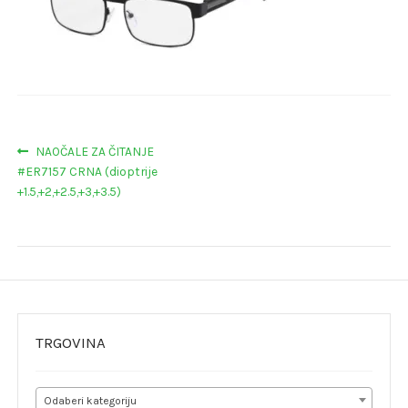
Navigacija
Prethodna
NAOČALE ZA ČITANJE
objava:
#ER7157 CRNA (dioptrije
objava
+1.5,+2,+2.5,+3,+3.5)
TRGOVINA
Odaberi kategoriju