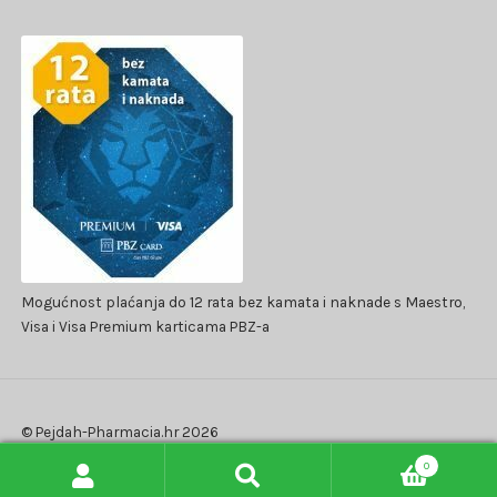
Mogućnost plaćanja do 12 rata bez kamata i naknade s Maestro,
Visa i Visa Premium karticama PBZ-a
© Pejdah-Pharmacia.hr 2026
Polica privatnosti
Izradio WooCommerce
.
0
Pretraži:
Pretraži