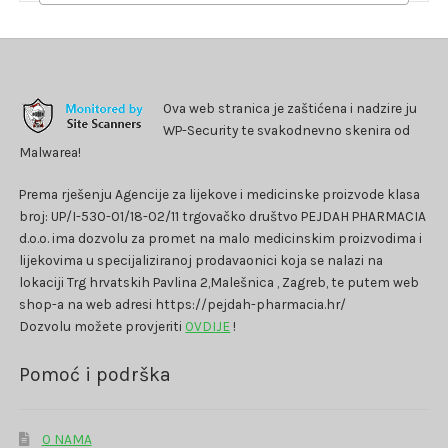
Ova web stranica je zaštićena i nadzire ju
WP-Security te svakodnevno skenira od
Malwarea!
Prema rješenju Agencije za lijekove i medicinske proizvode klasa
broj: UP/I-530-01/18-02/11 trgovačko društvo PEJDAH PHARMACIA
d.o.o. ima dozvolu za promet na malo medicinskim proizvodima i
lijekovima u specijaliziranoj prodavaonici koja se nalazi na
lokaciji Trg hrvatskih Pavlina 2,Malešnica , Zagreb, te putem web
shop-a na web adresi https://pejdah-pharmacia.hr/
Dozvolu možete provjeriti
OVDIJE
!
Pomoć i podrška
O NAMA