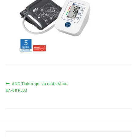
Navigacija
Prethodna
AND Tlakomjer za nadlakticu
objava:
UA-611 PLUS
objava