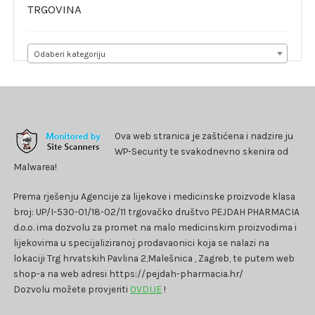
TRGOVINA
Odaberi kategoriju
Ova web stranica je zaštićena i nadzire ju
WP-Security te svakodnevno skenira od
Malwarea!
Prema rješenju Agencije za lijekove i medicinske proizvode klasa
broj: UP/I-530-01/18-02/11 trgovačko društvo PEJDAH PHARMACIA
d.o.o. ima dozvolu za promet na malo medicinskim proizvodima i
lijekovima u specijaliziranoj prodavaonici koja se nalazi na
lokaciji Trg hrvatskih Pavlina 2,Malešnica , Zagreb, te putem web
shop-a na web adresi https://pejdah-pharmacia.hr/
Dozvolu možete provjeriti
OVDIJE
!