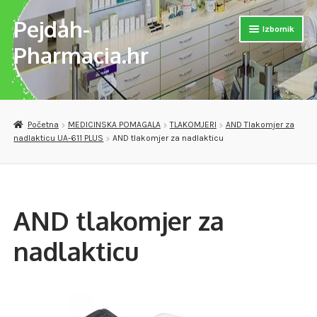
Pejdah-
Preskoči
Skoči
Izbornik
na
do
Pharmacia.hr
navigaciju
sadržaja
Otvori
Naslovnica
podizb
Otvori
Trgovina
Početna
MEDICINSKA POMAGALA
TLAKOMJERI
AND Tlakomjer za
podizb
nadlakticu UA-611 PLUS
AND tlakomjer za nadlakticu
Otvori
MEDICINSKA POMAGALA
podizb
OPREMA ZA VJEŽBANJE
AND tlakomjer za
DJEČJE PAPUČE
nadlakticu
VERSET PARFEMI
Otvori
PREPARATI ZA SAMOLIJEČENJE I PODIZANJE IMUNITETA
podizb
Checkout