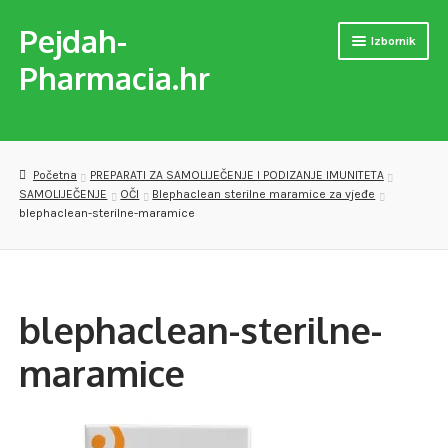
Pejdah-
Preskoči
Skoči
Izbornik
na
do
Pharmacia.hr
navigaciju
sadržaja
Naslovnica
Trgovina
Početna
PREPARATI ZA SAMOLIJEČENJE I PODIZANJE IMUNITETA
SAMOLIJEČENJE
OČI
Blephaclean sterilne maramice za vjeđe
MEDICINSKA POMAGALA
blephaclean-sterilne-maramice
OPREMA ZA VJEŽBANJE
DJEČJE PAPUČE
blephaclean-sterilne-
VERSET PARFEMI
maramice
PREPARATI ZA SAMOLIJEČENJE I PODIZANJE IMUNITETA
Checkout