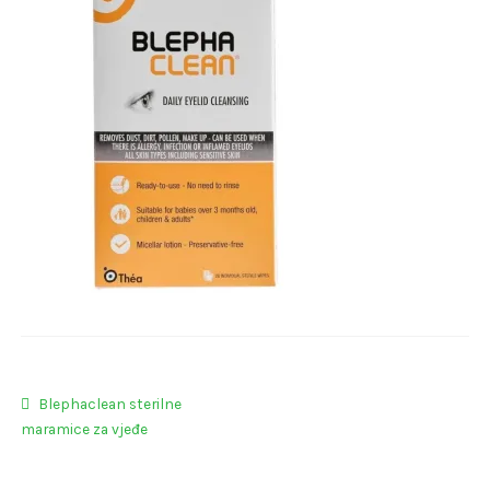
Navigacija
Prethodna
Blephaclean sterilne
objava:
maramice za vjeđe
objava