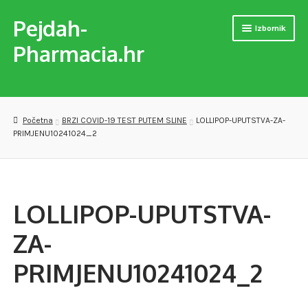
Pejdah-
Preskoči
Skoči
Izbornik
na
do
Pharmacia.hr
navigaciju
sadržaja
Naslovnica
Trgovina
Početna
BRZI COVID-19 TEST PUTEM SLINE
LOLLIPOP-UPUTSTVA-ZA-
PRIMJENU10241024_2
MEDICINSKA POMAGALA
OPREMA ZA VJEŽBANJE
LOLLIPOP-UPUTSTVA-
DJEČJE PAPUČE
ZA-
VERSET PARFEMI
PRIMJENU10241024_2
PREPARATI ZA SAMOLIJEČENJE I PODIZANJE IMUNITETA
Checkout