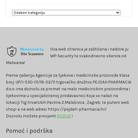
Ova web stranica je zaštićena i nadzire ju
WP-Security te svakodnevno skenira od
Malwarea!
Prema rješenju Agencije za lijekove i medicinske proizvode klasa
broj: UP/I-530-01/18-02/11 trgovačko društvo PEJDAH PHARMACIA
d.o.o. ima dozvolu za promet na malo medicinskim proizvodima i
lijekovima u specijaliziranoj prodavaonici koja se nalazi na
lokaciji Trg hrvatskih Pavlina 2,Malešnica , Zagreb, te putem web
shop-a na web adresi https://pejdah-pharmacia.hr/
Dozvolu možete provjeriti
OVDIJE
!
Pomoć i podrška