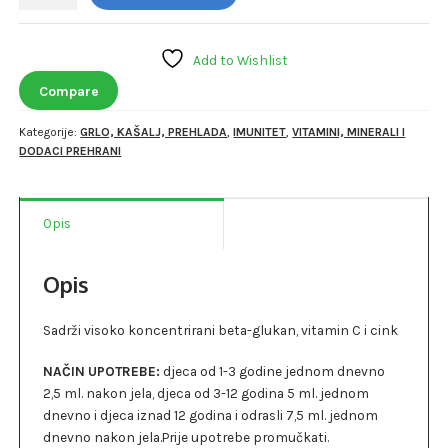
Imuno
sirup
100ml
Add to Wishlist
količina
Compare
Kategorije:
GRLO, KAŠALJ, PREHLADA
,
IMUNITET
,
VITAMINI, MINERALI I
DODACI PREHRANI
Opis
Opis
Sadrži visoko koncentrirani beta-glukan, vitamin C i cink
NAČIN UPOTREBE:
djeca od 1-3 godine jednom dnevno
2,5 ml. nakon jela, djeca od 3-12 godina 5 ml. jednom
dnevno i djeca iznad 12 godina i odrasli 7,5 ml. jednom
dnevno nakon jela.Prije upotrebe promučkati.