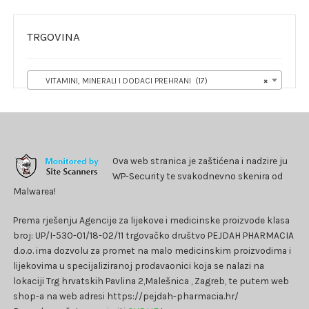
TRGOVINA
VITAMINI, MINERALI I DODACI PREHRANI (17)
×
Ova web stranica je zaštićena i nadzire ju
WP-Security te svakodnevno skenira od
Malwarea!
Prema rješenju Agencije za lijekove i medicinske proizvode klasa
broj: UP/I-530-01/18-02/11 trgovačko društvo PEJDAH PHARMACIA
d.o.o. ima dozvolu za promet na malo medicinskim proizvodima i
lijekovima u specijaliziranoj prodavaonici koja se nalazi na
lokaciji Trg hrvatskih Pavlina 2,Malešnica , Zagreb, te putem web
shop-a na web adresi https://pejdah-pharmacia.hr/