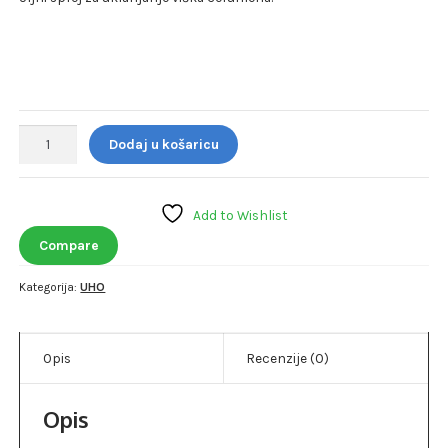
Cerustop
Dodaj u košaricu
sprej
za
uho
Add to Wishlist
količina
Compare
Kategorija:
UHO
Opis
Recenzije (0)
Opis