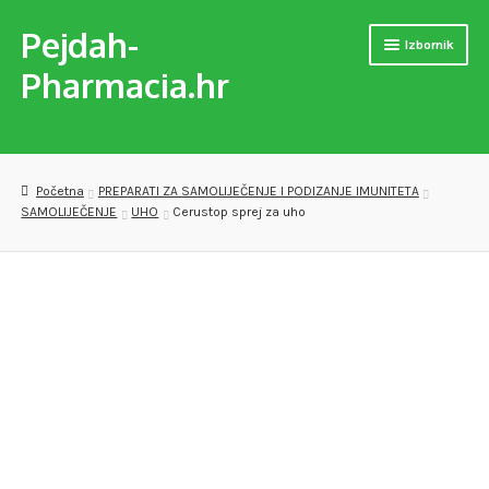
Pejdah-
Preskoči
Skoči
Izbornik
na
do
Pharmacia.hr
navigaciju
sadržaja
Naslovnica
Trgovina
Početna
PREPARATI ZA SAMOLIJEČENJE I PODIZANJE IMUNITETA
SAMOLIJEČENJE
UHO
Cerustop sprej za uho
MEDICINSKA POMAGALA
OPREMA ZA VJEŽBANJE
DJEČJE PAPUČE
VERSET PARFEMI
PREPARATI ZA SAMOLIJEČENJE I PODIZANJE IMUNITETA
Checkout