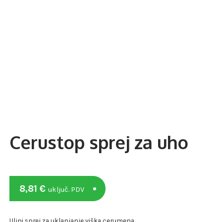
Cerustop sprej za uho
8,81
€
uključ. PDV
Uljni sprej za uklanjanje viška cerumena.