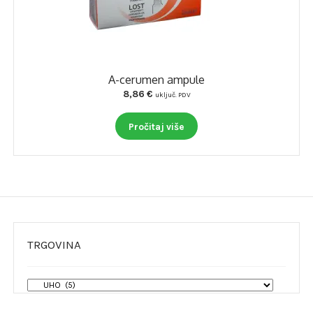
A-cerumen ampule
8,86
€
uključ. PDV
Pročitaj više
TRGOVINA