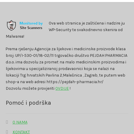
Ova web stranica je zaštićena i nadzire ju
WP-Security te svakodnevno skenira od
Malwarea!
Prema rješenju Agencije za lijekove i medicinske proizvode klasa
broj: UP/I-530-01/18-02/11 trgovačko društvo PEJDAH PHARMACIA
d.o.o. ima dozvolu za promet na malo medicinskim proizvodima i
lijekovima u specijaliziranoj prodavaonici koja se nalazi na
lokaciji Trg hrvatskih Pavlina 2,Malešnica , Zagreb, te putem web
shop-a na web adresi https://pejdah-pharmacia.hr/
Dozvolu možete provjeriti
OVDIJE
!
Pomoć i podrška
O NAMA
KONTAKT