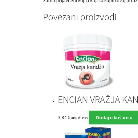
Samo prijavljeni kupci koji su kupili ovaj pro
Povezani proizvodi
ENCIAN VRAŽJA KA
3,84
€
Dodaj u košaricu
uključ. PDV