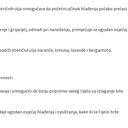
teričnih ulja omogućava da početni učinak hlađenja polako prelazi
nje i grijanje), odmah pri nanošenju, primjećuje se ugodan osjećaj
sadrži eterična ulja naranče, limuna, lavande i bergamota.
tivnosti
vanja i omogućiti će bolju pripremu vašeg tijela za izlaganje bilo
aje ugodan osjećaj hlađenja i opuštanja, kako bi se tijelo brže