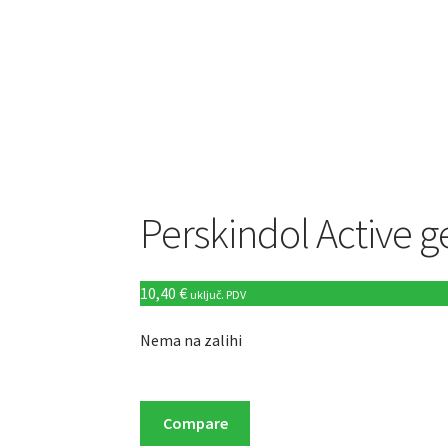
Perskindol Active g
10,40
€
uključ. PDV
Nema na zalihi
Compare