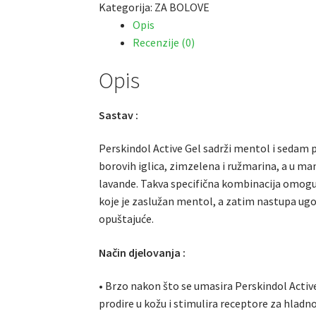
Kategorija:
ZA BOLOVE
Opis
Recenzije (0)
Opis
Sastav :
Perskindol Active Gel sadrži mentol i sedam p
borovih iglica, zimzelena i ružmarina, a u man
lavande. Takva specifična kombinacija omoguć
koje je zaslužan mentol, a zatim nastupa ugoda
opuštajuće.
Način djelovanja :
• Brzo nakon što se umasira Perskindol Active
prodire u kožu i stimulira receptore za hladno