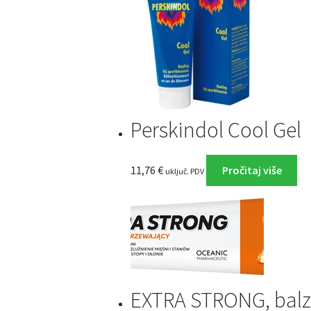
Perskindol Cool Gel
11,76
€
Pročitaj više
uključ. PDV
EXTRA STRONG, balz