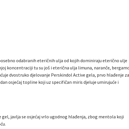
osebno odabranih eteričnih ulja od kojih dominiraju eterično ulje
joj koncentraciji tu su još i eterična ulja limuna, naranče, bergamo
uje dvostruko djelovanje Perskindol Active gela, prvo hlađenje z
n osjećaj topline koji uz specifičan miris djeluje umirujuće i
 gel, javlja se osjećaj vrlo ugodnog hlađenja, zbog mentola koji
ću.