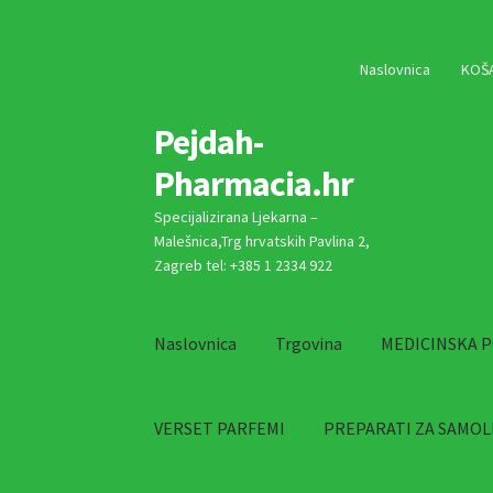
Preskoči
Skoči
Naslovnica
KOŠ
na
do
navigaciju
sadržaja
Pejdah-
Pharmacia.hr
Specijalizirana Ljekarna –
Malešnica,Trg hrvatskih Pavlina 2,
Zagreb tel: +385 1 2334 922
Naslovnica
Trgovina
MEDICINSKA 
VERSET PARFEMI
PREPARATI ZA SAMOL