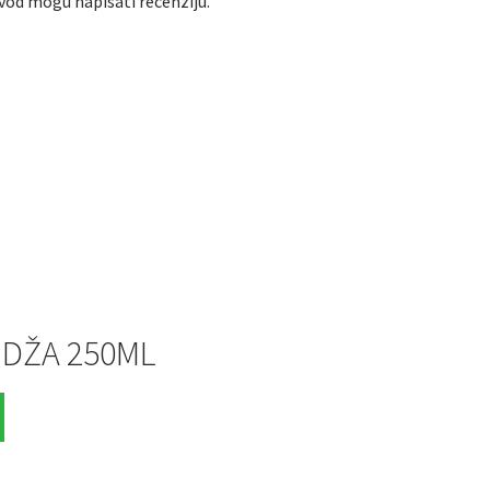
izvod mogu napisati recenziju.
NDŽA 250ML