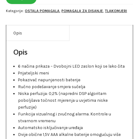
Kategorije:
OSTALA POMAGALA
,
POMAGALA ZA DISANJE
,
TLAKOMJERI
Opis
Opis
6 načina prikaza – Dvobojni LED zaslon koji se lako čita
Prijateljski meni
Pokazivač napunjenosti baterije
Ručno podešavanje smjera sučelja
Niska perfuzija: 0,2% (napredni DSP algoritam
poboljšava točnost mjerenja u uvjetima niske
perfuzije)
Funkcija vizualnog i zvučnog alarma. Kontrole u
stvarnom vremenu
Automatsko isključivanje uređaja
Dvije obične 1,5V AAA alkalne baterije omogućuju više