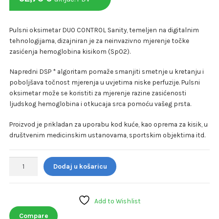
Pulsni oksimetar DUO CONTROL Sanity, temeljen na digitalnim
tehnologijama, dizajniran je za neinvazivno mjerenje točke
zasićenja hemoglobina kisikom (SpO2).
Napredni DSP * algoritam pomaže smanjiti smetnje u kretanju i
poboljšava točnost mjerenja u uvjetima niske perfuzije. Pulsni
oksimetar može se koristiti za mjerenje razine zasićenosti
ljudskog hemoglobina i otkucaja srca pomoću vašeg prsta.
Proizvod je prikladan za uporabu kod kuće, kao oprema za kisik, u
društvenim medicinskim ustanovama, sportskim objektima itd.
PULSNI
Dodaj u košaricu
OKSIMETAR
DUO
CONTROL
Add to Wishlist
SANITY
količina
Compare