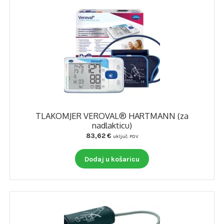
TLAKOMJER VEROVAL® HARTMANN (za
nadlakticu)
83,62
€
uključ. PDV
Dodaj u košaricu