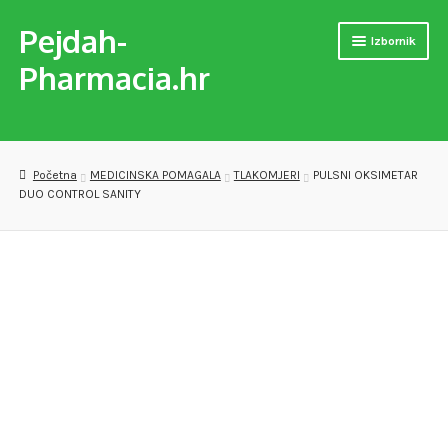
Pejdah-
Preskoči
Skoči
Izbornik
na
do
Pharmacia.hr
navigaciju
sadržaja
Naslovnica
Trgovina
Početna
MEDICINSKA POMAGALA
TLAKOMJERI
PULSNI OKSIMETAR
DUO CONTROL SANITY
MEDICINSKA POMAGALA
OPREMA ZA VJEŽBANJE
DJEČJE PAPUČE
VERSET PARFEMI
PREPARATI ZA SAMOLIJEČENJE I PODIZANJE IMUNITETA
Checkout