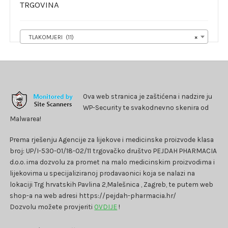
TRGOVINA
TLAKOMJERI (11)
×
Ova web stranica je zaštićena i nadzire ju
WP-Security te svakodnevno skenira od
Malwarea!
Prema rješenju Agencije za lijekove i medicinske proizvode klasa
broj: UP/I-530-01/18-02/11 trgovačko društvo PEJDAH PHARMACIA
d.o.o. ima dozvolu za promet na malo medicinskim proizvodima i
lijekovima u specijaliziranoj prodavaonici koja se nalazi na
lokaciji Trg hrvatskih Pavlina 2,Malešnica , Zagreb, te putem web
shop-a na web adresi https://pejdah-pharmacia.hr/
Dozvolu možete provjeriti
OVDIJE
!