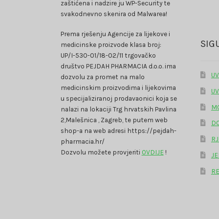
zaštićena i nadzire ju WP-Security te
svakodnevno skenira od Malwarea!
Prema rješenju Agencije za lijekove i
SIG
medicinske proizvode klasa broj:
UP/I-530-01/18-02/11 trgovačko
društvo PEJDAH PHARMACIA d.o.o. ima
UV
dozvolu za promet na malo
medicinskim proizvodima i lijekovima
UV
u specijaliziranoj prodavaonici koja se
MO
nalazi na lokaciji Trg hrvatskih Pavlina
2,Malešnica , Zagreb, te putem web
DO
shop-a na web adresi https://pejdah-
RJ
pharmacia.hr/
Dozvolu možete provjeriti
OVDIJE
!
JE
RE