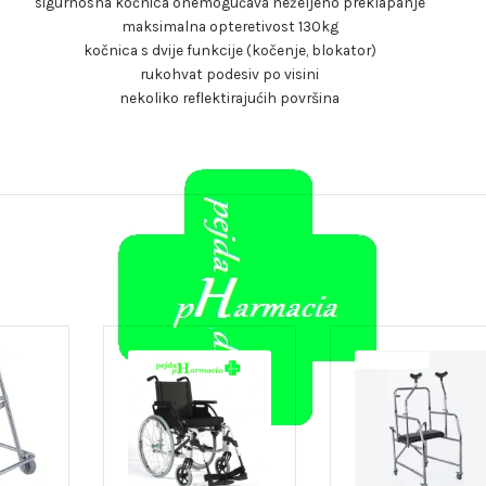
sigurnosna kočnica onemogućava neželjeno preklapanje
maksimalna opteretivost 130kg
kočnica s dvije funkcije (kočenje, blokator)
rukohvat podesiv po visini
nekoliko reflektirajućih površina