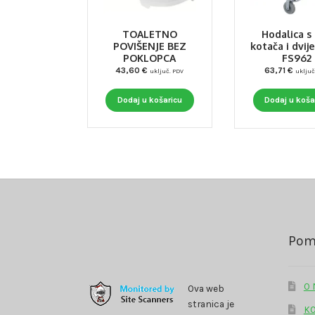
TOALETNO
Hodalica s
POVIŠENJE BEZ
kotača i dvij
POKLOPCA
FS962
43,60
€
63,71
€
uključ. PDV
uključ
Dodaj u košaricu
Dodaj u koša
Pom
O
Ova web
stranica je
K