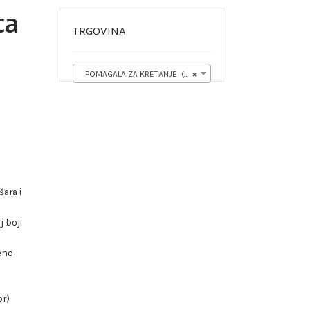
ca
TRGOVINA
POMAGALA ZA KRETANJE (33)
×
ara i
j boji
eno
or)