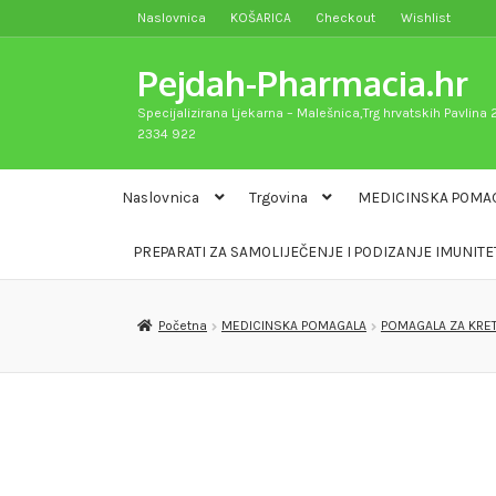
Naslovnica
KOŠARICA
Checkout
Wishlist
Preskoči
Skoči
na
do
Pejdah-Pharmacia.hr
navigaciju
sadržaja
Specijalizirana Ljekarna – Malešnica,Trg hrvatskih Pavlina 2
2334 922
Naslovnica
Trgovina
MEDICINSKA POMA
PREPARATI ZA SAMOLIJEČENJE I PODIZANJE IMUNITE
Početna
MEDICINSKA POMAGALA
POMAGALA ZA KRE