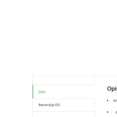
Opi
Opis
ro
Recenzije (0)