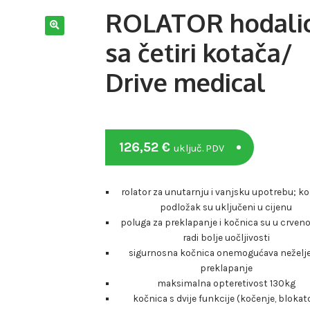
ROLATOR hodali
sa četiri kotača/
Drive medical
126,52
€
uključ. PDV
rolator za unutarnju i vanjsku upotrebu; koš
podložak su uključeni u cijenu
poluga za preklapanje i kočnica su u crveno
radi bolje uočljivosti
sigurnosna kočnica onemogućava neželj
preklapanje
maksimalna opteretivost 130kg
kočnica s dvije funkcije (kočenje, blokat