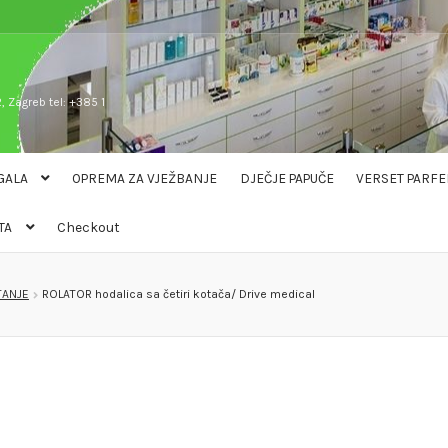
, Zagreb tel: +385 1
GALA
OPREMA ZA VJEŽBANJE
DJEČJE PAPUČE
VERSET PARFE
TA
Checkout
TANJE
ROLATOR hodalica sa četiri kotača/ Drive medical