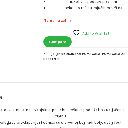
rukohvat podesiv po visini
nekoliko reflektirajućih površina
Nema na zalihi
Add to Wishlist
Compare
Kategorije:
MEDICINSKA POMAGALA
,
POMAGALA ZA
KRETANJE
s
lator za unutarnju i vanjsku upotrebu; košara i podložak su uključeni u
cijenu
poluga za preklapanje i kočnica su u crvenoj boji radi bolje uočljivosti