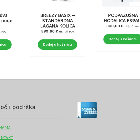
BREEZY BASIX –
 dva
PODPAZUŠNA
STANDARDNA
e noge
HODALICA FS961
LAGANA KOLICA
300,00
€
uključ. PDV
589,80
€
uključ. PDV
. PDV
Dodaj u košaricu
Dodaj u košaricu
ricu
oć i podrška
 NAMA
ONTAKT