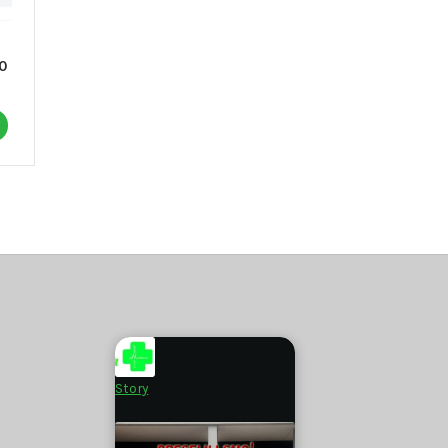
0
Story