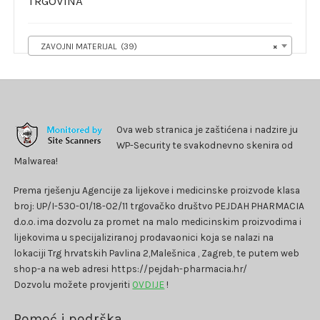
TRGOVINA
ZAVOJNI MATERIJAL (39)
×
Ova web stranica je zaštićena i nadzire ju
WP-Security te svakodnevno skenira od
Malwarea!
Prema rješenju Agencije za lijekove i medicinske proizvode klasa
broj: UP/I-530-01/18-02/11 trgovačko društvo PEJDAH PHARMACIA
d.o.o. ima dozvolu za promet na malo medicinskim proizvodima i
lijekovima u specijaliziranoj prodavaonici koja se nalazi na
lokaciji Trg hrvatskih Pavlina 2,Malešnica , Zagreb, te putem web
shop-a na web adresi https://pejdah-pharmacia.hr/
Dozvolu možete provjeriti
OVDIJE
!
Pomoć i podrška