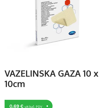
VAZELINSKA GAZA 10 x
10cm
0,69
€
uključ. PDV