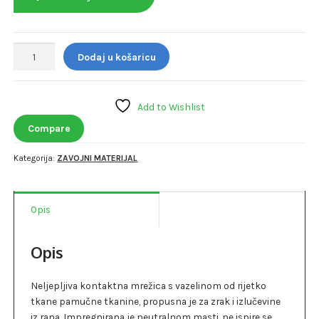
VAZELINSKA
Dodaj u košaricu
GAZA
10
x
Add to Wishlist
10cm
količina
Compare
Kategorija:
ZAVOJNI MATERIJAL
Opis
Opis
Neljepljiva kontaktna mrežica s vazelinom od rijetko
tkane pamučne tkanine, propusna je za zrak i izlučevine
iz rana. Impregnirana je neutralnom masti, ne ispire se