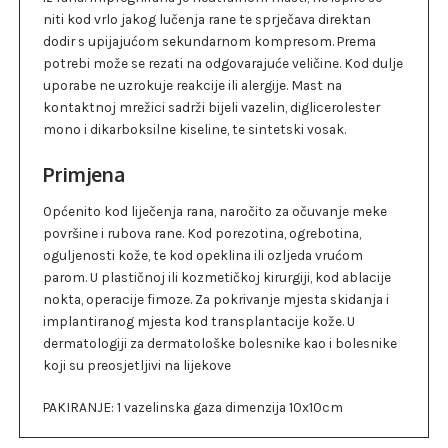
niti kod vrlo jakog lučenja rane te sprječava direktan
dodir s upijajućom sekundarnom kompresom. Prema
potrebi može se rezati na odgovarajuće veličine. Kod dulje
uporabe ne uzrokuje reakcije ili alergije. Mast na
kontaktnoj mrežici sadrži bijeli vazelin, diglicerolester
mono i dikarboksilne kiseline, te sintetski vosak.
Primjena
Općenito kod liječenja rana, naročito za očuvanje meke
površine i rubova rane. Kod porezotina, ogrebotina,
oguljenosti kože, te kod opeklina ili ozljeda vrućom
parom. U plastičnoj ili kozmetičkoj kirurgiji, kod ablacije
nokta, operacije fimoze. Za pokrivanje mjesta skidanja i
implantiranog mjesta kod transplantacije kože. U
dermatologiji za dermatološke bolesnike kao i bolesnike
koji su preosjetljivi na lijekove
PAKIRANJE: 1 vazelinska gaza dimenzija 10x10cm