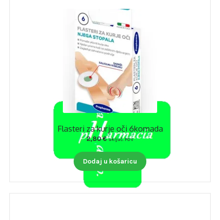
Flasteri za kurje oči 6komada
2,80
€
uključ. PDV
Dodaj u košaricu