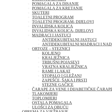
POMAGALA ZA DISANJE
POMAGALA ZA KRETANJE
SKUTERI
TOALETNI PROGRAM
TOALETNI PROGRAM- DIJELOVI
INVALIDSKA KOLICA
INVALIDSKA KOLICA- DIJELOVI
MADRACI I JASTUCI
ANTIDEKUBITALNI JASTUCI
ANTIDEKUBITALNI MADRACI I NA
ORTOZE – STEZNICI
KOLJENO
KRALJEŽNICA
TRBUŠNI POJASEVI
VRATNA KRALJEŽNICA
RAME I LAKAT
STOPALO I GLEŽANJ
ZAPEŠĆE, ŠAKA I PRSTI
STEZNE GAČICE
ČARAPE ZA VENE I DIJABETIČKE ČARAP
TLAKOMJERI
TOPLOMJERI
OSTALA POMAGALA
ULOŠCI ZA OBUĆU
OPREMA ZA VJEŽBANJE