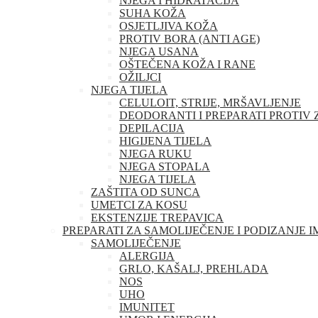
NJEGA I HIDRATACIJA
SUHA KOŽA
OSJETLJIVA KOŽA
PROTIV BORA (ANTI AGE)
NJEGA USANA
OŠTEČENA KOŽA I RANE
OŽILJCI
NJEGA TIJELA
CELULOIT, STRIJE, MRŠAVLJENJE
DEODORANTI I PREPARATI PROTIV 
DEPILACIJA
HIGIJENA TIJELA
NJEGA RUKU
NJEGA STOPALA
NJEGA TIJELA
ZAŠTITA OD SUNCA
UMETCI ZA KOSU
EKSTENZIJE TREPAVICA
PREPARATI ZA SAMOLIJEČENJE I PODIZANJE 
SAMOLIJEČENJE
ALERGIJA
GRLO, KAŠALJ, PREHLADA
NOS
UHO
IMUNITET