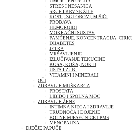
UMOR I ENERGIJA
STRES I NESANICA
SRCE I KRVNE ŽILE
KOSTI, ZGLOBOVI, MIŠIĆI
PROBAVA
HEMOROIDI
MOKRAČNI SUSTAV
PAMČENJE, KONCENTRACIJA, CIRK
DIJABETES
JETRA
MRŠAVLJENJE
IZLUČIVANJE TEKUĆINE
KOSA, KOŽA, NOKTI
USTA I ZUBI
VITAMINI I MINERALI
OČI
ZDRAVLJE MUŠKARCA
PROSTATA
LIBIDO I SPOLNA MOĆ
ZDRAVLJE ŽENE
INTIMNA NJEGA I ZDRAVLJE
TRUDNOĆA I DOJENJE
BOLNE MJESEČNICE I PMS
MENOPAUZA
DJEČJE PAPUČE