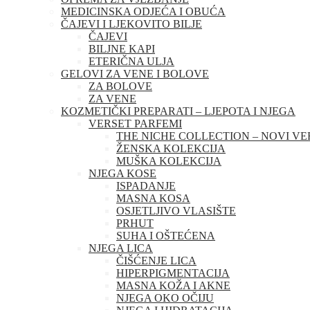
MEDICINSKA ODJEĆA I OBUĆA
ČAJEVI I LJEKOVITO BILJE
ČAJEVI
BILJNE KAPI
ETERIČNA ULJA
GELOVI ZA VENE I BOLOVE
ZA BOLOVE
ZA VENE
KOZMETIČKI PREPARATI – LJEPOTA I NJEGA
VERSET PARFEMI
THE NICHE COLLECTION – NOVI VE
ŽENSKA KOLEKCIJA
MUŠKA KOLEKCIJA
NJEGA KOSE
ISPADANJE
MASNA KOSA
OSJETLJIVO VLASIŠTE
PRHUT
SUHA I OŠTEĆENA
NJEGA LICA
ČIŠĆENJE LICA
HIPERPIGMENTACIJA
MASNA KOŽA I AKNE
NJEGA OKO OČIJU