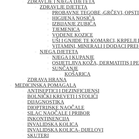
ZDRAVLJE I NJEGA DJETETA
ZDRAVLJE DJETETA
PROBAVNE TEGOBE -GRČEVI, OPSTI
HIGIJENA NOSIĆA
IZBIJANJE ZUBIĆA
TJEMENICA
VODENE KOZICE
UŠI I GNJIDE TE KOMARCI, KRPELJI 
VITAMINI, MINERALI I DODACI PRE
NJEGA DJETETA
NJEGA I KUPANJE
OSIJETLJIVA KOŽA, DERMATITIS I P
SUNČANJE
KOŠARICA
ZDRAVA HRANA
MEDICINSKA POMAGALA
ANTISEPTICI I DEZINFICIJENSI
BOLNIČKI KREVETI I STOLIĆI
DIJAGNOSTIKA
DIOPTRIJSKE NAOČALE
SILAC NAOČALE I PRIBOR
INKONTINENCIJA
INVALIDSKA KOLICA
INVALIDSKA KOLICA- DIJELOVI
SKUTERI