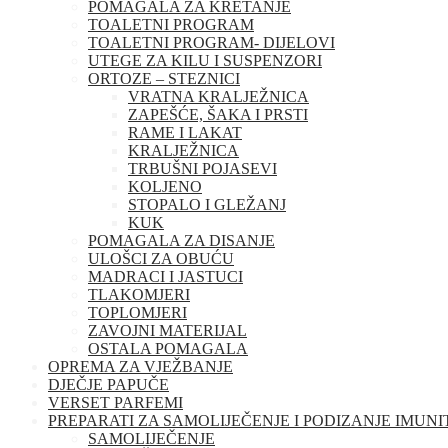
POMAGALA ZA KRETANJE
TOALETNI PROGRAM
TOALETNI PROGRAM- DIJELOVI
UTEGE ZA KILU I SUSPENZORI
ORTOZE – STEZNICI
VRATNA KRALJEŽNICA
ZAPEŠĆE, ŠAKA I PRSTI
RAME I LAKAT
KRALJEŽNICA
TRBUŠNI POJASEVI
KOLJENO
STOPALO I GLEŽANJ
KUK
POMAGALA ZA DISANJE
ULOŠCI ZA OBUĆU
MADRACI I JASTUCI
TLAKOMJERI
TOPLOMJERI
ZAVOJNI MATERIJAL
OSTALA POMAGALA
OPREMA ZA VJEŽBANJE
DJEČJE PAPUČE
VERSET PARFEMI
PREPARATI ZA SAMOLIJEČENJE I PODIZANJE IMUNI
SAMOLIJEČENJE