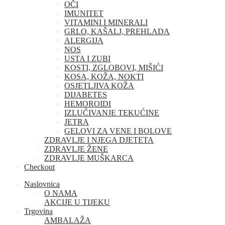
OČI
IMUNITET
VITAMINI I MINERALI
GRLO, KAŠALJ, PREHLADA
ALERGIJA
NOS
USTA I ZUBI
KOSTI, ZGLOBOVI, MIŠIĆI
KOSA, KOŽA, NOKTI
OSJETLJIVA KOŽA
DIJABETES
HEMOROIDI
IZLUČIVANJE TEKUĆINE
JETRA
GELOVI ZA VENE I BOLOVE
ZDRAVLJE I NJEGA DJETETA
ZDRAVLJE ŽENE
ZDRAVLJE MUŠKARCA
Checkout
Naslovnica
O NAMA
AKCIJE U TIJEKU
Trgovina
AMBALAŽA