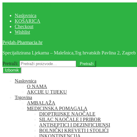
Preskoči na navigaciju
Skoči do sadržaja
Naslovnica
KOŠARICA
Checkout
Wishlist
Pejdah-Pharmacia.hr
Specijalizirana Ljekarna – Malešnica,Trg hrvatskih Pavlina 2, Zagreb
Pretraži:
Pretraži
Izbornik
Naslovnica
O NAMA
AKCIJE U TIJEKU
Trgovina
AMBALAŽA
MEDICINSKA POMAGALA
DIOPTRIJSKE NAOČALE
SILAC NAOČALE I PRIBOR
ANTISEPTICI I DEZINFICIJENSI
BOLNIČKI KREVETI I STOLIĆI
INKONTINENCIJA