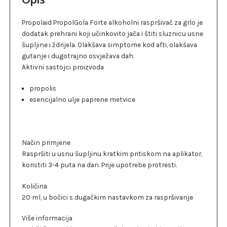
Propolaid PropolGola Forte alkoholni raspršivač za grlo je
dodatak prehrani koji učinkovito jača i štiti sluznicu usne
šupljine i ždrijela. Olakšava simptome kod afti, olakšava
gutanje i dugotrajno osvježava dah.
Aktivni sastojci proizvoda
propolis
esencijalno ulje paprene metvice
Način primjene
Raspršiti u usnu šupljinu kratkim pritiskom na aplikator,
koristiti 3-4 puta na dan. Prije upotrebe protresti.
Količina
20 ml, u bočici s dugačkim nastavkom za raspršivanje
Više informacija