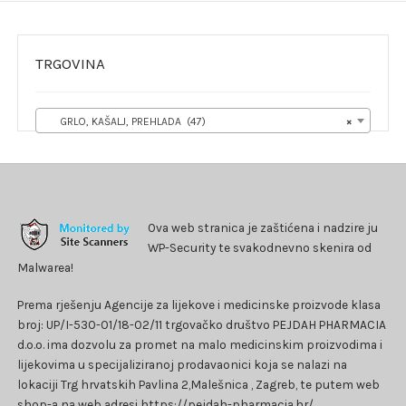
TRGOVINA
GRLO, KAŠALJ, PREHLADA (47)
×
Ova web stranica je zaštićena i nadzire ju
WP-Security te svakodnevno skenira od
Malwarea!
Prema rješenju Agencije za lijekove i medicinske proizvode klasa
broj: UP/I-530-01/18-02/11 trgovačko društvo PEJDAH PHARMACIA
d.o.o. ima dozvolu za promet na malo medicinskim proizvodima i
lijekovima u specijaliziranoj prodavaonici koja se nalazi na
lokaciji Trg hrvatskih Pavlina 2,Malešnica , Zagreb, te putem web
shop-a na web adresi https://pejdah-pharmacia.hr/