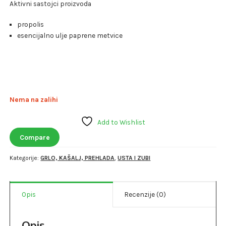
Aktivni sastojci proizvoda
propolis
esencijalno ulje paprene metvice
Nema na zalihi
Add to Wishlist
Compare
Kategorije:
GRLO, KAŠALJ, PREHLADA
,
USTA I ZUBI
Opis
Recenzije (0)
Opis