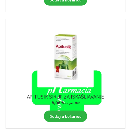
APITUSIK SIRUP ZA ISKAŠLJAVANJE
8,06
€
uključ. PDV
Dodaj u košaricu