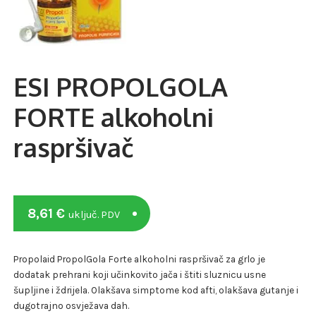
ESI PROPOLGOLA
FORTE alkoholni
raspršivač
8,61
€
uključ. PDV
Propolaid PropolGola Forte alkoholni raspršivač za grlo je
dodatak prehrani koji učinkovito jača i štiti sluznicu usne
šupljine i ždrijela. Olakšava simptome kod afti, olakšava gutanje i
dugotrajno osvježava dah.