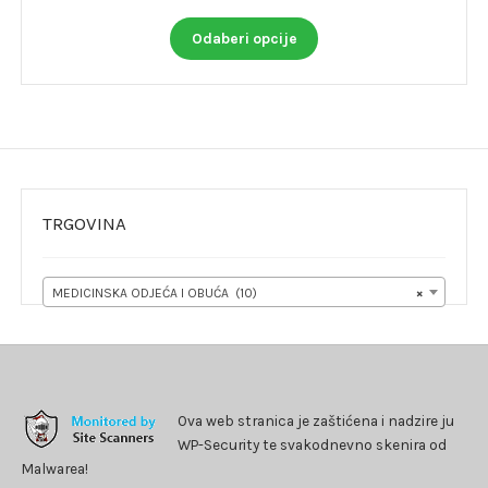
Ovaj
Odaberi opcije
proizvod
ima
više
varijanti.
Opcije
se
mogu
odabrati
TRGOVINA
na
stranici
proizvoda
MEDICINSKA ODJEĆA I OBUĆA (10)
×
Ova web stranica je zaštićena i nadzire ju
WP-Security te svakodnevno skenira od
Malwarea!