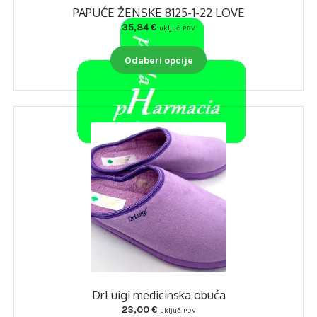
PAPUĆE ŽENSKE 8125-1-22 LOVE
35,84
€
uključ. PDV
Ovaj
Odaberi opcije
proizvod
ima
više
varijanti.
Opcije
se
mogu
odabrati
na
stranici
proizvoda
DrLuigi medicinska obuća
23,00
€
uključ. PDV