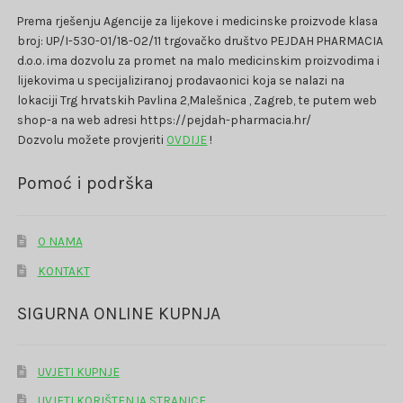
Prema rješenju Agencije za lijekove i medicinske proizvode klasa
broj: UP/I-530-01/18-02/11 trgovačko društvo PEJDAH PHARMACIA
d.o.o. ima dozvolu za promet na malo medicinskim proizvodima i
lijekovima u specijaliziranoj prodavaonici koja se nalazi na
lokaciji Trg hrvatskih Pavlina 2,Malešnica , Zagreb, te putem web
shop-a na web adresi https://pejdah-pharmacia.hr/
Dozvolu možete provjeriti
OVDIJE
!
Pomoć i podrška
O NAMA
KONTAKT
SIGURNA ONLINE KUPNJA
UVJETI KUPNJE
UVJETI KORIŠTENJA STRANICE