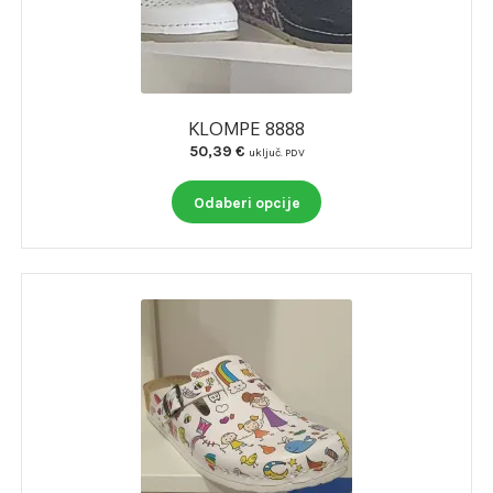
KLOMPE 8888
50,39
€
uključ. PDV
Ovaj
Odaberi opcije
proizvod
ima
više
varijanti.
Opcije
se
mogu
odabrati
na
stranici
proizvoda