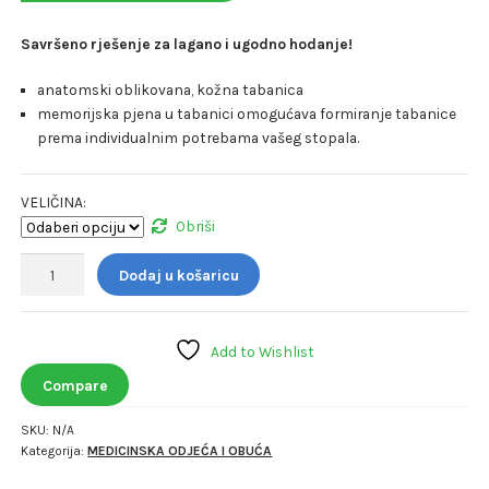
Savršeno rješenje za lagano i ugodno hodanje!
anatomski oblikovana, kožna tabanica
memorijska pjena u tabanici omogućava formiranje tabanice
prema individualnim potrebama vašeg stopala.
VELIČINA:
Obriši
KLOMPE
Dodaj u košaricu
8118
MEDICAL
količina
Add to Wishlist
Compare
SKU:
N/A
Kategorija:
MEDICINSKA ODJEĆA I OBUĆA