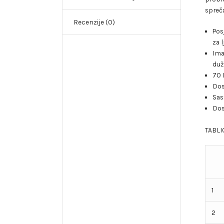
spreč
Recenzije (0)
Pos
za 
Ima
duž
70 
Dos
Sas
Dos
TABLI
1
2