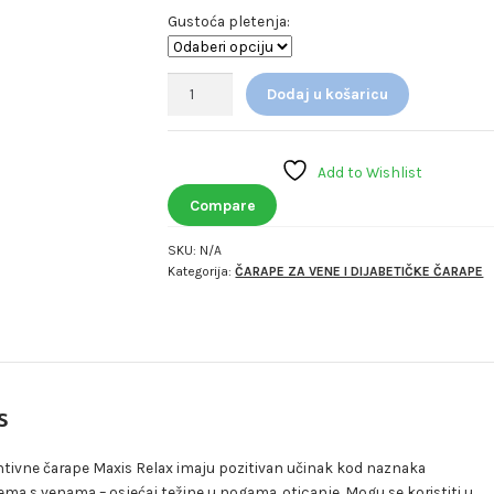
Gustoća pletenja:
PREVENTIVNE
Dodaj u košaricu
HULAHOPKE
SCUDOTEX
količina
Add to Wishlist
Compare
SKU:
N/A
Kategorija:
ČARAPE ZA VENE I DIJABETIČKE ČARAPE
s
ntivne čarape Maxis Relax imaju pozitivan učinak kod naznaka
ma s venama – osjećaj težine u nogama, oticanje. Mogu se koristiti u