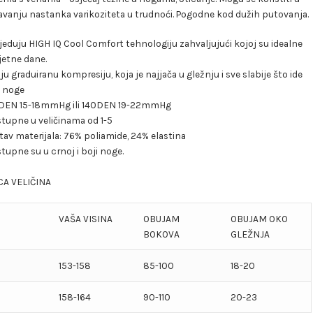
avanju nastanka varikoziteta u trudnoći. Pogodne kod dužih putovanja.
jeduju HIGH IQ Cool Comfort tehnologiju zahvaljujući kojoj su idealne
ljetne dane.
ju graduiranu kompresiju, koja je najjača u gležnju i sve slabije što ide
 noge
DEN 15-18mmHg ili 140DEN 19-22mmHg
tupne u veličinama od 1-5
tav materijala: 76% poliamide, 24% elastina
tupne su u crnoj i boji noge.
CA VELIČINA
VAŠA VISINA
OBUJAM
OBUJAM OKO
BOKOVA
GLEŽNJA
153-158
85-100
18-20
158-164
90-110
20-23