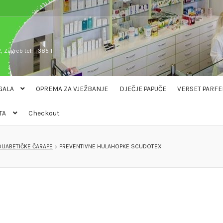
, Zagreb tel: +385 1
GALA
OPREMA ZA VJEŽBANJE
DJEČJE PAPUČE
VERSET PARFE
TA
Checkout
DIJABETIČKE ČARAPE
PREVENTIVNE HULAHOPKE SCUDOTEX