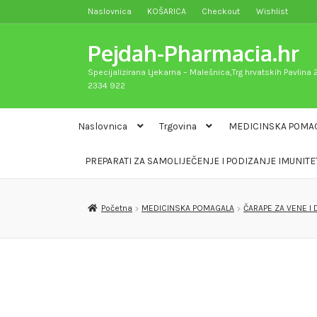
Naslovnica
KOŠARICA
Checkout
Wishlist
Preskoči
Skoči
na
do
Pejdah-Pharmacia.hr
navigaciju
sadržaja
Specijalizirana Ljekarna – Malešnica,Trg hrvatskih Pavlina 2
2334 922
Naslovnica
Trgovina
MEDICINSKA POMA
PREPARATI ZA SAMOLIJEČENJE I PODIZANJE IMUNITE
Početna
MEDICINSKA POMAGALA
ČARAPE ZA VENE I 