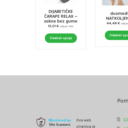
DIJABETIČKE
duome
ČARAPE RELAX –
NATKOLJEN
sokne bez gume
44,46
€
uklju
13,01
€
uključ. PDV
Odaberi opc
Ovaj
Odaberi opcije
proizvod
ima
više
varijanti.
Opcije
se
mogu
odabrati
na
stranici
Pom
proizvoda
O
Ova web
stranica je