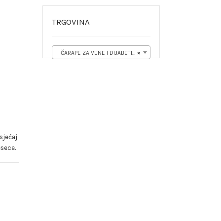
TRGOVINA
ČARAPE ZA VENE I DIJABETIČKE ČARAPE (8)
×
sjećaj
esece.