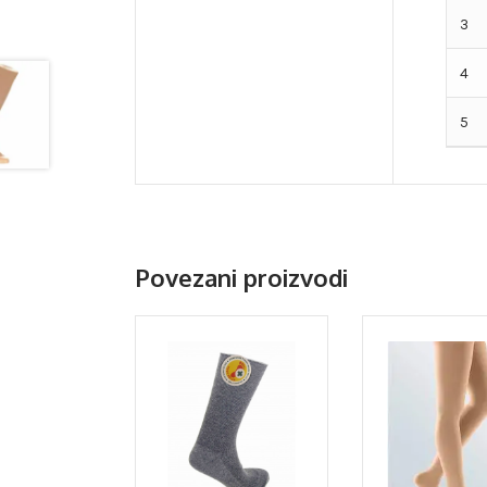
3
4
5
Povezani proizvodi