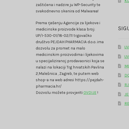
K
zaštićena i nadzire ju WP-Security te
svakodnevno skenira od Malwarea!
Prema rješenju Agencije za lijekove i
SIG
medicinske proizvode klasa broj:
UP/I-530-01/18-02/11 trgovačko
društvo PEJDAH PHARMACIA d.o.o. ima
UV
dozvolu za promet na malo
medicinskim proizvodima i lijekovima
UV
u specijaliziranoj prodavaonici koja se
MO
nalazi na lokaciji Trg hrvatskih Pavlina
2,Malešnica , Zagreb, te putem web
DO
shop-a na web adresi https://pejdah-
RJ
pharmacia.hr/
Dozvolu možete provjeriti
OVDIJE
!
JE
RE