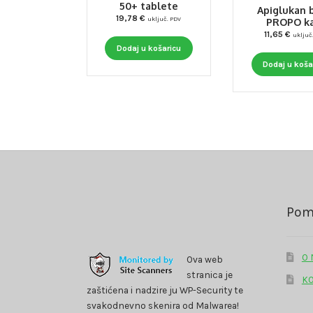
50+ tablete
Apiglukan 
19,78
€
uključ. PDV
PROPO ka
11,65
€
uključ
Dodaj u košaricu
Dodaj u koša
Pom
O
Ova web
stranica je
K
zaštićena i nadzire ju WP-Security te
svakodnevno skenira od Malwarea!