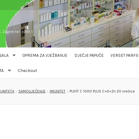
, Zagreb tel: +385 1
GALA
OPREMA ZA VJEŽBANJE
DJEČJE PAPUČE
VERSET PARFE
TA
Checkout
MUNITETA
SAMOLIJEČENJE
IMUNITET
PLIVIT C 1000 PLUS C+D+Zn 20 vrećica