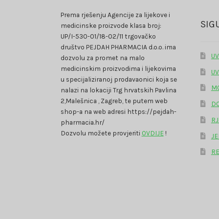
Prema rješenju Agencije za lijekove i
SIG
medicinske proizvode klasa broj:
UP/I-530-01/18-02/11 trgovačko
društvo PEJDAH PHARMACIA d.o.o. ima
UV
dozvolu za promet na malo
medicinskim proizvodima i lijekovima
UV
u specijaliziranoj prodavaonici koja se
MO
nalazi na lokaciji Trg hrvatskih Pavlina
2,Malešnica , Zagreb, te putem web
DO
shop-a na web adresi https://pejdah-
RJ
pharmacia.hr/
Dozvolu možete provjeriti
OVDIJE
!
JE
RE