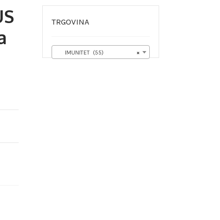
US
TRGOVINA
a
IMUNITET (55)
×