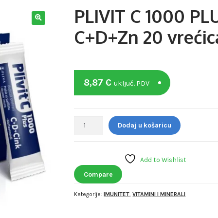
PLIVIT C 1000 PL
C+D+Zn 20 vrećic
8,87
€
uključ. PDV
PLIVIT
Dodaj u košaricu
C
1000
PLUS
Add to Wishlist
C+D+Zn
20
Compare
vrećica
Kategorije:
IMUNITET
,
VITAMINI I MINERALI
količina