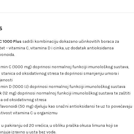
s
 C 1000 Plus
sadrži kombinaciju dokazano učinkovitih boraca za
et – vitamina C, vitamina D i cinka, uz dodatak antioksidansa
vonoida.
amin C (1000 mg) doprinosi normalnoj funkciji imunološkog sustava,
i stanica od oksidativnog stresa te doprinosi smanjenju umora i
jenosti
amin D (1000 IJ) doprinosi normalnoj funkciji imunološkog sustava
k (12 mg) doprinosi normalnoj funkciji imunološkog sustava te zaštiti
ca od oksidativnog stresa
lavonoidi (50 mg) djeluju kao snažni antioksidansi te uz to povećavaju
istivost vitamina C u organizmu
 u pakiranju od 20 vrećica, u obliku praška okusa limuna koji se
njuje izravno u usta bez vode.