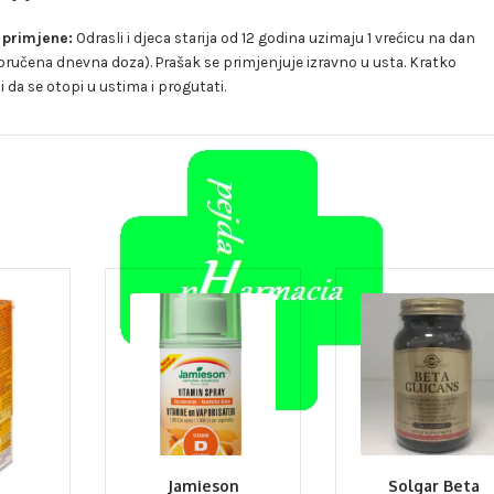
 primjene:
Odrasli i djeca starija od 12 godina uzimaju 1 vrećicu na dan
oručena dnevna doza). Prašak se primjenjuje izravno u usta. Kratko
i da se otopi u ustima i progutati.
Jamieson
Solgar Beta