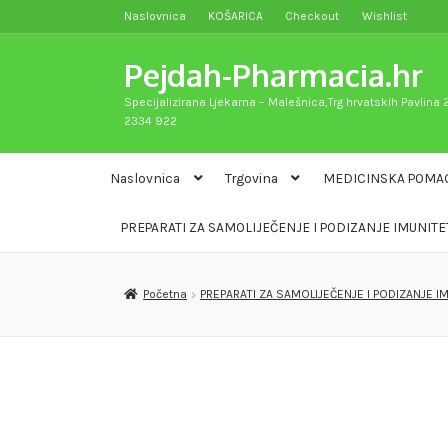
Naslovnica
KOŠARICA
Checkout
Wishlist
Preskoči
Skoči
na
do
Pejdah-Pharmacia.hr
navigaciju
sadržaja
Specijalizirana Ljekarna – Malešnica,Trg hrvatskih Pavlina 2
2334 922
Naslovnica
Trgovina
MEDICINSKA POMA
PREPARATI ZA SAMOLIJEČENJE I PODIZANJE IMUNITE
Početna
PREPARATI ZA SAMOLIJEČENJE I PODIZANJE I