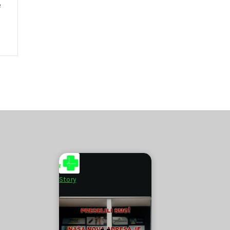
e
Story