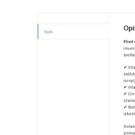
Opi
Opis
Plivit
imunit
biofla
✔ Vit
zaštit
iscrpl
✔ Vit
✔ Cin
stani
✔ Biof
iskor
Dolazi
primje