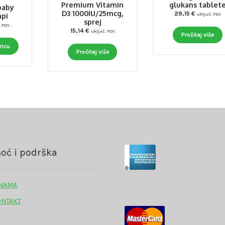
Premium Vitamin
glukans tablet
baby
D3 1000IU/25mcg,
29,15
€
uključ. PDV
pi
sprej
. PDV
15,14
€
uključ. PDV
Pročitaj više
ricu
Pročitaj više
oć i podrška
 NAMA
ONTAKT