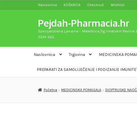
Naslovnica
KOŠARICA
Checkout
Wishlist
Preskoči
Skoči
na
do
Pejdah-Pharmacia.hr
navigaciju
sadržaja
Specijalizirana Ljekarna – Malešnica,Trg hrvatskih Pavlina 2
2334 922
Naslovnica
Trgovina
MEDICINSKA POMA
PREPARATI ZA SAMOLIJEČENJE I PODIZANJE IMUNITE
Početna
MEDICINSKA POMAGALA
DIOPTRIJSKE NAOČ