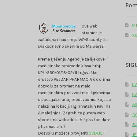
proizvoda
Pom
O
Ova web
stranica je
K
zaštićena i nadzire ju WP-Security te
svakodnevno skenira od Malwarea!
Prema rješenju Agencije za lijekove i
SIG
medicinske proizvode klasa broj:
UP/I-530-01/18-02/11 trgovačko
društvo PEJDAH PHARMACIA d.o.o. ima
UV
dozvolu za promet na malo
medicinskim proizvodima i lijekovima
UV
u specijaliziranoj prodavaonici koja se
MO
nalazi na lokaciji Trg hrvatskih Pavlina
2,Malešnica , Zagreb, te putem web
DO
shop-a na web adresi https://pejdah-
RJ
pharmacia.hr/
Dozvolu možete provjeriti
OVDIJE
!
JE