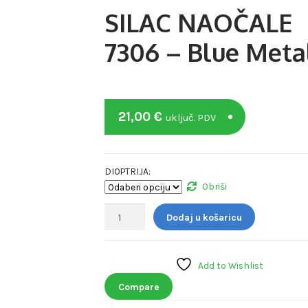
SILAC NAOČALE
7306 – Blue Meta
21,00
€
uključ. PDV
DIOPTRIJA:
Obriši
SILAC
Dodaj u košaricu
NAOČALE
7306
-
Add to Wishlist
Blue
Metal
Compare
količina