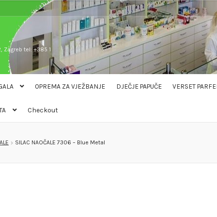
, Zagreb tel: +385 1
GALA
OPREMA ZA VJEŽBANJE
DJEČJE PAPUČE
VERSET PARFE
TA
Checkout
ALE
SILAC NAOČALE 7306 – Blue Metal