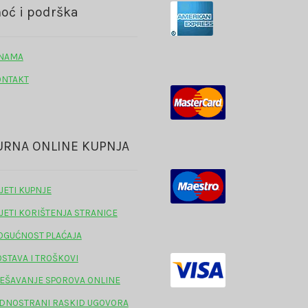
proizvoda
na
oć i podrška
stranici
proizvoda
 NAMA
ONTAKT
URNA ONLINE KUPNJA
JETI KUPNJE
JETI KORIŠTENJA STRANICE
GUĆNOST PLAĆAJA
STAVA I TROŠKOVI
EŠAVANJE SPOROVA ONLINE
DNOSTRANI RASKID UGOVORA