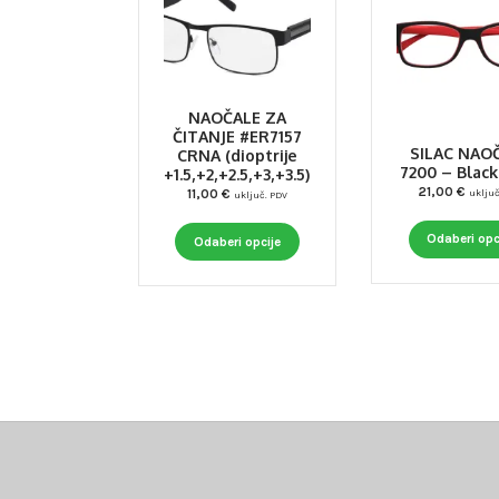
NAOČALE ZA
ČITANJE #ER7157
SILAC NAO
CRNA (dioptrije
7200 – Blac
+1.5,+2,+2.5,+3,+3.5)
21,00
€
11,00
€
uključ
uključ. PDV
Ovaj
Odaberi opc
Odaberi opcije
proizvod
ima
više
varijanti.
Opcije
se
mogu
odabrati
na
stranici