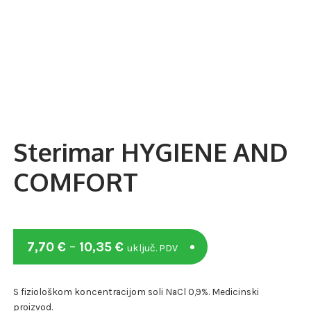
Sterimar HYGIENE AND
COMFORT
Raspon
7,70
€
–
10,35
€
uključ. PDV
cijena:
od
S fiziološkom koncentracijom soli NaCl 0,9%. Medicinski
proizvod.
7,70 €