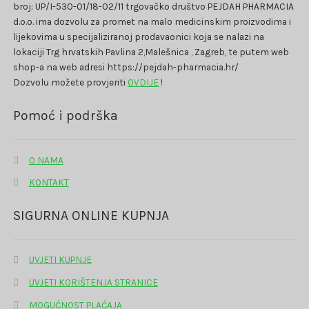
broj: UP/I-530-01/18-02/11 trgovačko društvo PEJDAH PHARMACIA
d.o.o. ima dozvolu za promet na malo medicinskim proizvodima i
lijekovima u specijaliziranoj prodavaonici koja se nalazi na
lokaciji Trg hrvatskih Pavlina 2,Malešnica , Zagreb, te putem web
shop-a na web adresi https://pejdah-pharmacia.hr/
Dozvolu možete provjeriti
OVDIJE
!
Pomoć i podrška
O NAMA
KONTAKT
SIGURNA ONLINE KUPNJA
UVJETI KUPNJE
UVJETI KORIŠTENJA STRANICE
MOGUĆNOST PLAĆAJA