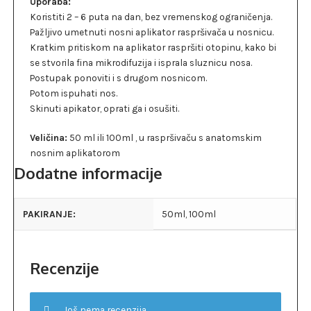
Uporaba:
Koristiti 2 – 6 puta na dan, bez vremenskog ograničenja.
Pažljivo umetnuti nosni aplikator raspršivača u nosnicu.
Kratkim pritiskom na aplikator raspršiti otopinu, kako bi
se stvorila fina mikrodifuzija i isprala sluznicu nosa.
Postupak ponoviti i s drugom nosnicom.
Potom ispuhati nos.
Skinuti apikator, oprati ga i osušiti.
Veličina:
50 ml ili 100ml , u raspršivaču s anatomskim
nosnim aplikatorom
Dodatne informacije
PAKIRANJE:
50ml, 100ml
Recenzije
Još nema recenzija.