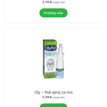
7,70
€
uključ. PDV
Pročitaj više
Oly – Nal sprej za nos
7,35
€
uključ. PDV