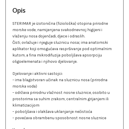
Opis
STERIMAR je izotonična (fiziološka) otopina prirodne
morske vode, namijenjena svakodnevnoj higijeni i
vlaženju nosa dojenčadi, djece i odraslih.
Čisti, ovlažuje i njeguje sluznicu nosa; ima anatomski
aplikator koji omogućava raspršivanje pod optimalnim
kutom, a fina mikrodifuzija poboljšava apsorpciju
oligoelemenata i njihovo djelovanje.
Djelovanje i aktivni sastojci:
– ima blagotvoran učinak na sluznicu nosa (prirodna
morska voda)
– održava prirodnu vlažnost nosne sluznice, osobito u
prostorima sa suhim zrakom, centralnim grijanjem ili
klimatizacijom
– poboljšava i olakšava uklanjanje nečistoća
– povećava obrambenu sposobnost nosne sluznice