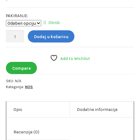
do
PAKIRANJE:
10,35 €
Obriši
Sterimar
Dodaj u košaricu
HYGIENE
AND
COMFORT
Add to Wishlist
količina
Compare
SKU:
N/A
Kategorija:
NOS
Opis
Dodatne informacije
Recenzije (0)