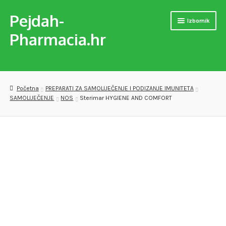
Pejdah-
Preskoči
Skoči
Izbornik
na
do
Pharmacia.hr
navigaciju
sadržaja
Naslovnica
Trgovina
Početna
PREPARATI ZA SAMOLIJEČENJE I PODIZANJE IMUNITETA
SAMOLIJEČENJE
NOS
Sterimar HYGIENE AND COMFORT
MEDICINSKA POMAGALA
OPREMA ZA VJEŽBANJE
DJEČJE PAPUČE
VERSET PARFEMI
PREPARATI ZA SAMOLIJEČENJE I PODIZANJE IMUNITETA
Checkout