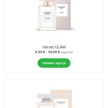
Verset GLAM
Raspon
9,50
€
–
32,50
€
uključ. PDV
cijena:
Ovaj
od
Odaberi opcije
proizvod
9,50 €
ima
do
više
32,50 €
varijanti.
Opcije
se
mogu
odabrati