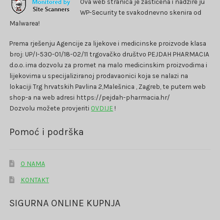
Ova web stranica je zaštićena i nadzire ju
WP-Security te svakodnevno skenira od
Malwarea!
Prema rješenju Agencije za lijekove i medicinske proizvode klasa
broj: UP/I-530-01/18-02/11 trgovačko društvo PEJDAH PHARMACIA
d.o.o. ima dozvolu za promet na malo medicinskim proizvodima i
lijekovima u specijaliziranoj prodavaonici koja se nalazi na
lokaciji Trg hrvatskih Pavlina 2,Malešnica , Zagreb, te putem web
shop-a na web adresi https://pejdah-pharmacia.hr/
Dozvolu možete provjeriti
OVDIJE
!
Pomoć i podrška
O NAMA
KONTAKT
SIGURNA ONLINE KUPNJA