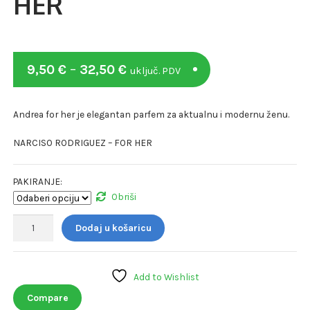
HER
Raspon
9,50
€
–
32,50
€
uključ. PDV
cijena:
od
Andrea for her je elegantan parfem za aktualnu i modernu ženu.
9,50 €
NARCISO RODRIGUEZ – FOR HER
do
32,50 €
PAKIRANJE:
Obriši
Verset
Dodaj u košaricu
ANDREA
FOR
HER
Add to Wishlist
količina
Compare