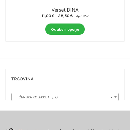
Verset DINA
Raspon
11,00
€
–
38,50
€
uključ. PDV
cijena:
Ovaj
od
Odaberi opcije
proizvod
11,00 €
ima
do
više
38,50 €
varijanti.
Opcije
se
mogu
odabrati
TRGOVINA
na
stranici
proizvoda
ŽENSKA KOLEKCIJA (32)
×